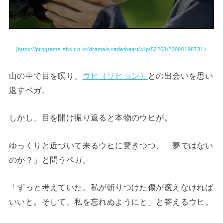
(https://programs.sbs.co.kr/drama/scarletheart/clip/52263/22000198731）
山の中で目を瞑り、
ウヒ（ソヒョン）
との出会いを思い
返すペガ。
しかし、目を開け振り返ると本物のウヒが。
ゆっくりと近づいて来るウヒに驚きつつ、「夢ではない
のか？」と問うペガ。
「ずっと考えていた。私が斬りつけた傷が癒えなければ
いいと。そして、私を忘れぬようにと」と答えるウヒ。