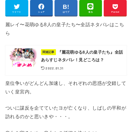
ツイート
シェア
はてブ
送る
Pocket
麗レイ〜花萌ゆる8人の皇子たち〜全話ネタバレはこち
ら
『麗花萌ゆる8人の皇子たち』全話
関連記事
あらすじネタバレ！見どころは？
2022.01.31
皇位争いがどんどん加速し、それぞれの思惑が交錯して
いく皇宮内。
ついに謀反を企てていたヨが亡くなり、しばしの平和が
訪れるのかと思いきや・・・。