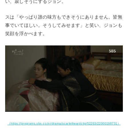
い、寂しそうにするジョン。
スは「やっぱり誰の味方もできそうにありません。皆無
事でいてほしい。そうしてみせます」と笑い、ジョンも
笑顔を浮かべます。
（https://programs.sbs.co.kr/drama/scarletheart/clip/52263/22000198731）