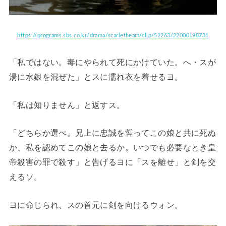
https://programs.sbs.co.kr/drama/scarletheart/clip/52263/22000198731
「私ではない。毒にやられて死にかけていた。へ・スが
湯に水銀を混ぜた」とスに濡れ衣を着せるヨ。
「私は知りません」と返すス。
「どちらか選べ。兄上に忠誠を誓ってこの娘と共に死ぬ
か、私を認めてこの娘と去るか。いつでも必要なとき皇
帝殺害の罪で殺す」と告げるヨに「スを離せ」と剣を交
えるソ。
ヨに命じられ、スの首元に剣を向けるウォン。