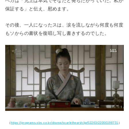
ペガは「兄上は本気でそなたと発ちたがっていた。私が
保証する」と伝え、慰めます。
その後、一人になったスは、涙を流しながら何度も何度
もソからの書状を復唱し写し書きするのでした。
（
https://programs.sbs.co.kr/drama/scarletheart/clip/52263/22000198731
）