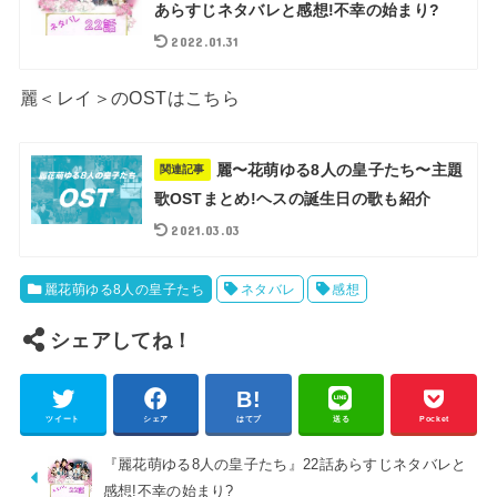
あらすじネタバレと感想!不幸の始まり?
2022.01.31
麗＜レイ＞のOSTはこちら
麗〜花萌ゆる8人の皇子たち〜主題
関連記事
歌OSTまとめ!ヘスの誕生日の歌も紹介
2021.03.03
麗花萌ゆる8人の皇子たち
ネタバレ
感想
シェアしてね！
ツイート
シェア
はてブ
送る
Pocket
『麗花萌ゆる8人の皇子たち』22話あらすじネタバレと
感想!不幸の始まり?