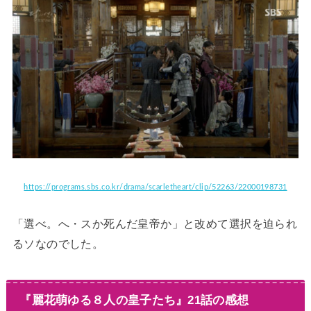
https://programs.sbs.co.kr/drama/scarletheart/clip/52263/22000198731
「選べ。へ・スか死んだ皇帝か」と改めて選択を迫られ
るソなのでした。
『麗花萌ゆる８人の皇子たち』21話の感想