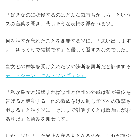
「好きなのに我慢するのはどんな気持ちかしら」という
スの言葉を聞き、悲しそうな表情を浮かべるソ。
何を話すか忘れたことを謝罪するソに、「思い出します
よ。ゆっくりで結構です」と優しく返すスなのでした。
皇女との婚姻を受け入れたソの決断を勇断だと評価する
チェ・ジモン（キム・ソンギュン）
。
「私が皇女と婚姻すれば忠州と信州の外戚は私が皇位を
告げると錯覚する。他の豪族をけん制し陛下への攻撃も
弱まる」と話すソに「そこまで計算ずくとは政治力がお
ありだ」と笑みを見せます。
しかしソは「また兄上を守る犬となるのか。これが運命