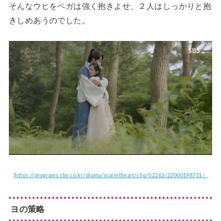
そんなウヒをペガは強く抱きよせ、２人はしっかりと抱
きしめあうのでした。
(
https://programs.sbs.co.kr/drama/scarletheart/clip/52263/22000198731）
ヨの策略