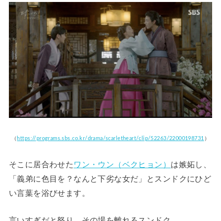
（
https://programs.sbs.co.kr/drama/scarletheart/clip/52263/22000198731
）
そこに居合わせた
ワン・ウン（ベクヒョン）
は嫉妬し、
「義弟に色目を？なんと下劣な女だ」とスンドクにひど
い言葉を浴びせます。
言いすぎだと怒り、その場を離れるスンドク。