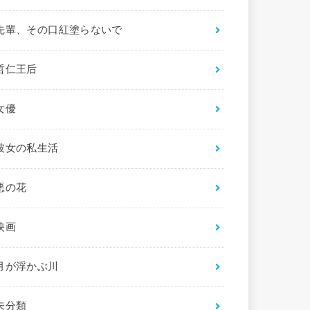
先輩、その口紅塗らないで
哲仁王后
女優
彼女の私生活
悪の花
映画
月が浮かぶ川
未分類