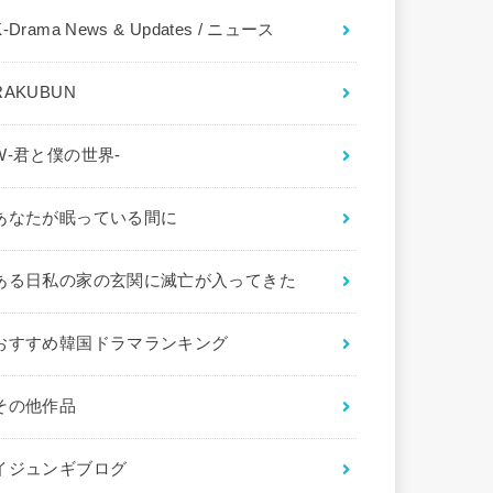
K-Drama News & Updates / ニュース
RAKUBUN
W-君と僕の世界-
あなたが眠っている間に
ある日私の家の玄関に滅亡が入ってきた
おすすめ韓国ドラマランキング
その他作品
イジュンギブログ