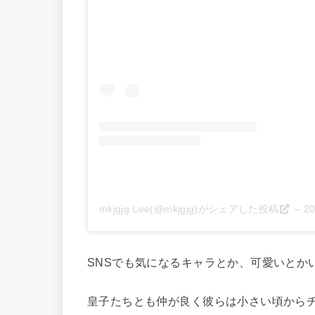
mkjgjg Lee(@mkjgjg)がシェアした投稿
–
2
SNSでも気になるキャラとか、可愛いとか
皇子たちとも仲が良く彼らは小さい頃から