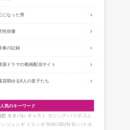
王になった男
男性俳優
青春の記録
韓国ドラマの動画配信サイト
麗花萌ゆる8人の皇子たち
人気のキーワード
感想
ネタバレ
キャスト
ヨジング
パクボゴム
ソンジュンギ
イスンギ
RAKUBUN
IU
パクボ