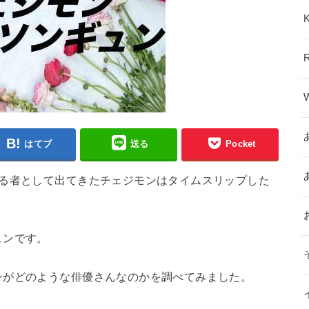
はてブ
送る
Pocket
える者として出てきたチェジモンはタイムスリップした
。
ュンです。
ンがどのような俳優さんなのかを調べてみました。