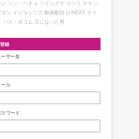
ヨン
ソン・ヘギョ
ソイングク
イヘリ
チャン
ギヨン
イジョンソク
動画配信
U-NEXT
ナイ
ヌ
パク・ボゴム
王になった男
登録
ユーザー名
メール
パスワード