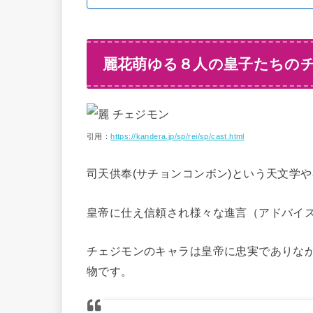
麗花萌ゆる８人の皇子たちの
引用：
https://kandera.jp/sp/rei/sp/cast.html
司天供奉(サチョンコンボン)という天文学
皇帝に仕え信頼され様々な進言（アドバイ
チェジモンのキャラは皇帝に忠実でありな
物です。