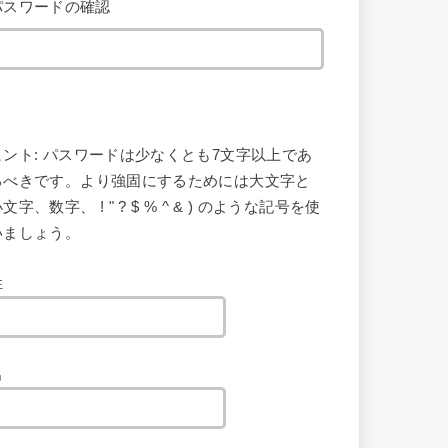
パスワードの確認
ヒント: パスワードは少なくとも7文字以上であ
るべきです。より強固にするためには大文字と
文字、数字、 ! " ? $ % ^ & ) のような記号を使
いましょう。
姓
名