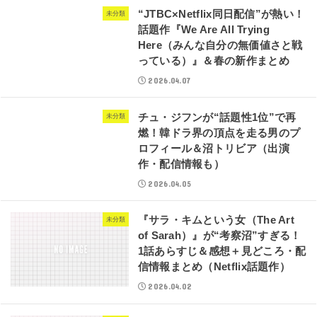
“JTBC×Netflix同日配信”が熱い！
未分類
話題作『We Are All Trying
Here（みんな自分の無価値さと戦
っている）』＆春の新作まとめ
2026.04.07
チュ・ジフンが“話題性1位”で再
未分類
燃！韓ドラ界の頂点を走る男のプ
ロフィール＆沼トリビア（出演
作・配信情報も）
2026.04.05
『サラ・キムという女（The Art
未分類
of Sarah）』が“考察沼”すぎる！
1話あらすじ＆感想＋見どころ・配
信情報まとめ（Netflix話題作）
2026.04.02