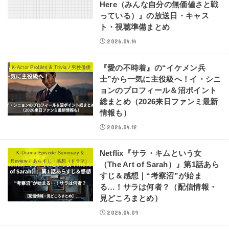
Here（みんな自分の無価値さと戦
っている）』の放送日・キャス
ト・視聴準備まとめ
2026.04.14
『愛の不時着』の“イケメン兵
K-Actor Profiles & Trivia / 男性俳優
士”から一気に主役級へ！イ・シニ
ョンのプロフィール＆沼ポイント
総まとめ（2026来日ファンミ最新
情報も）
2026.04.12
Netflix『サラ・キムという女
K-Drama Episode Summary &
Review / あらすじ・感想（ドラマ）
（The Art of Sarah）』第1話あら
すじ＆感想｜“考察沼”が始ま
る…！サラは何者？（配信情報・
見どころまとめ）
2026.04.09