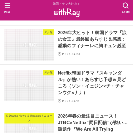
韓国ドラマ大好き！
MENU
SEARCH
2026年大ヒット！韓国ドラマ『涙
未分類
の女王』最終回あらすじ＆感想：
感動のフィナーレに胸キュン必至
2026.04.23
Netflix韓国ドラマ『スキャンダ
未分類
ル』が熱い！あらすじ予想＆見ど
ころ（ソン・イェジン×チ・チャ
ンウク×ナナ）
2026.04.16
2026年春の最注目ニュース！
K-Drama News & Updates / ニュー
ス
JTBC×Netflix“同日配信”が熱い…
話題作『We Are All Trying