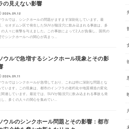
ラの見えない影響
2024.09.12
ソウルでは、シンクホールの問題がますます深刻化しています。最
近、セオダムン区で発生したSUVが陥没穴に飲み込まれる事故は、多
くの人々に衝撃を与えました。この事故によって2人が負傷し、国民の
間でシンクホールへの関心が高まっ...
ソウルで急増するシンクホール現象とその影
響
2024.09.11
ソウルではシンクホールが急増しており、これは特に深刻な問題とな
っています。この現象は、都市のインフラの老朽化や地質構造の変化
に関連しています。最近では、SUVが陥没穴に飲み込まれる事故も発
生し、多くの人々の関心を集めてい...
ソウルのシンクホール問題とその影響：都市