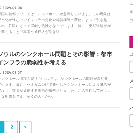
2024.09.08
韓国の首都ソウルでは、シンクホールが急増しています。この現象は
都市化が進む中でインフラの劣化や地質構造の変化によって引き起こ
され、住民にとって深刻な危険となっています。特に、突然道路が崩
れ落ちることで車両や通行人が巻き込...
ソウルのシンクホール問題とその影響：都市
インフラの脆弱性を考える
2024.09.07
シンクホール増加の現状 ソウルでは、シンクホールの問題が深刻化し
ています。最近、セオダムン区で発生したシンクホールによりSUVが
陥没し、乗員が負傷する事故が報告されました。この事件は市民に大
きな衝撃を与え、多くの人々がシ...
2
＞