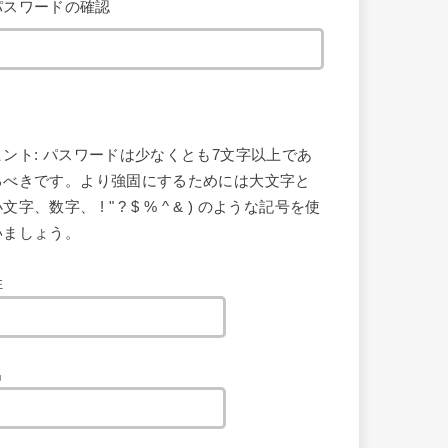
パスワードの確認
ヒント: パスワードは少なくとも7文字以上であ
るべきです。より強固にするためには大文字と
文字、数字、 ! " ? $ % ^ & ) のような記号を使
いましょう。
姓
名