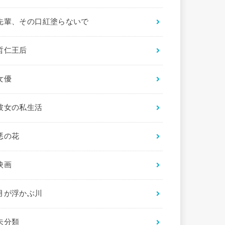
先輩、その口紅塗らないで
哲仁王后
女優
彼女の私生活
悪の花
映画
月が浮かぶ川
未分類