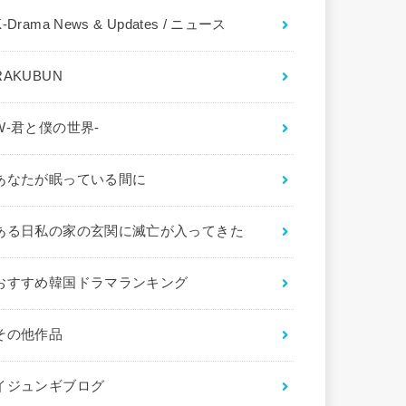
K-Drama News & Updates / ニュース
RAKUBUN
W-君と僕の世界-
あなたが眠っている間に
ある日私の家の玄関に滅亡が入ってきた
おすすめ韓国ドラマランキング
その他作品
イジュンギブログ