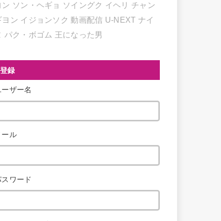
ヨン
ソン・ヘギョ
ソイングク
イヘリ
チャン
ギヨン
イジョンソク
動画配信
U-NEXT
ナイ
ヌ
パク・ボゴム
王になった男
登録
ユーザー名
メール
パスワード