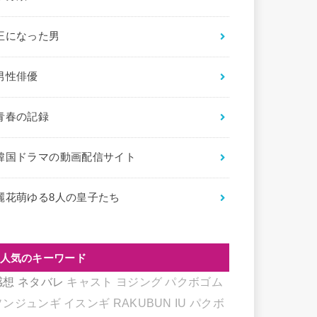
王になった男
男性俳優
青春の記録
韓国ドラマの動画配信サイト
麗花萌ゆる8人の皇子たち
人気のキーワード
感想
ネタバレ
キャスト
ヨジング
パクボゴム
ソンジュンギ
イスンギ
RAKUBUN
IU
パクボ