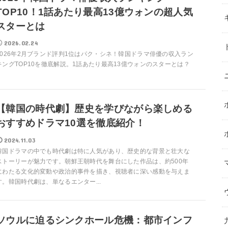
TOP10！1話あたり最高13億ウォンの超人気
スターとは
2026.02.24
2026年2月ブランド評判1位はパク・シネ！韓国ドラマ俳優の収入ラン
キングTOP10を徹底解説。1話あたり最高13億ウォンのスターとは？
【韓国の時代劇】歴史を学びながら楽しめる
おすすめドラマ10選を徹底紹介！
2024.11.03
韓国ドラマの中でも時代劇は特に人気があり、歴史的な背景と壮大な
ストーリーが魅力です。朝鮮王朝時代を舞台にした作品は、約500年
にわたる文化的変動や政治的事件を描き、視聴者に深い感動を与えま
す。韓国時代劇は、単なるエンター...
ソウルに迫るシンクホール危機：都市インフ