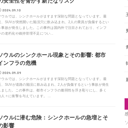
の安全性を脅かす新たなリスク
2024.09.10
ソウルでは、シンクホールがますます深刻な問題となっています。最
近、SUVが突然開いた陥没穴に飲み込まれ、2人の乗員が負傷するとい
う事故が発生しました。この事件は国内外で注目されており、インフ
ラの老朽化や維持管理不足につい...
ソウルのシンクホール現象とその影響: 都市
インフラの危機
2024.09.09
ソウルでは、シンクホールがますます深刻な問題となっています。最
近、SUVが道路の陥没に飲み込まれ、2人が負傷するという事故が発生
しました。この事件は、都市インフラの脆弱性を浮き彫りにし、多く
の人々に衝撃を与えています。 ...
ソウルに潜む危険：シンクホールの急増とそ
の影響