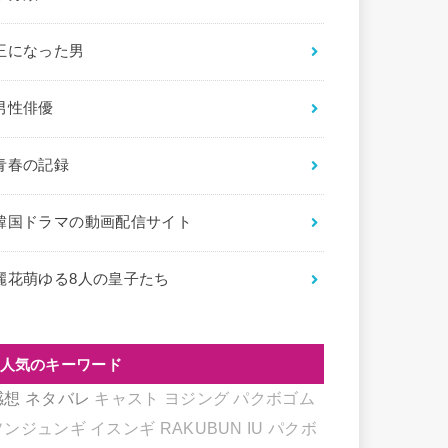
王になった男
男性俳優
青春の記録
韓国ドラマの動画配信サイト
麗花萌ゆる8人の皇子たち
人気のキーワード
感想
ネタバレ
キャスト
ヨジング
パクボゴム
ソンジュンギ
イスンギ
RAKUBUN
IU
パクボ