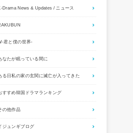
K-Drama News & Updates / ニュース
RAKUBUN
W-君と僕の世界-
あなたが眠っている間に
ある日私の家の玄関に滅亡が入ってきた
おすすめ韓国ドラマランキング
その他作品
イジュンギブログ