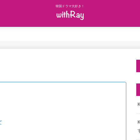
韓国ドラマ大好き！
K
て