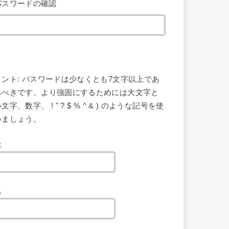
パスワードの確認
ヒント: パスワードは少なくとも7文字以上であ
るべきです。より強固にするためには大文字と
文字、数字、 ! " ? $ % ^ & ) のような記号を使
いましょう。
姓
名