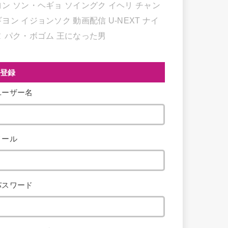
ヨン
ソン・ヘギョ
ソイングク
イヘリ
チャン
ギヨン
イジョンソク
動画配信
U-NEXT
ナイ
ヌ
パク・ボゴム
王になった男
登録
ユーザー名
メール
パスワード