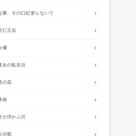
先輩、その口紅塗らないで
哲仁王后
女優
彼女の私生活
悪の花
映画
月が浮かぶ川
未分類