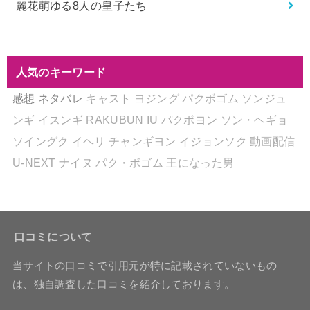
麗花萌ゆる8人の皇子たち
人気のキーワード
感想
ネタバレ
キャスト
ヨジング
パクボゴム
ソンジュ
ンギ
イスンギ
RAKUBUN
IU
パクボヨン
ソン・ヘギョ
ソイングク
イヘリ
チャンギヨン
イジョンソク
動画配信
U-NEXT
ナイヌ
パク・ボゴム
王になった男
口コミについて
当サイトの口コミで引用元が特に記載されていないもの
は、独自調査した口コミを紹介しております。