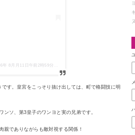
16年 8月月11日午前2時59分PDT
きです。皇宮をこっそり抜け出しては、町で格闘技に明
ワンソ、第3皇子のワンヨと実の兄弟です。
、肉親でありながらも敵対視する関係！