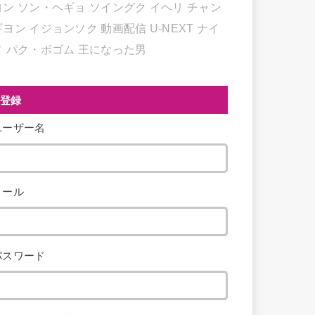
ヨン
ソン・ヘギョ
ソイングク
イヘリ
チャン
ギヨン
イジョンソク
動画配信
U-NEXT
ナイ
ヌ
パク・ボゴム
王になった男
登録
ユーザー名
メール
パスワード