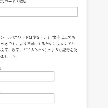
パスワードの確認
ヒント: パスワードは少なくとも7文字以上であ
るべきです。より強固にするためには大文字と
文字、数字、 ! " ? $ % ^ & ) のような記号を使
いましょう。
姓
名