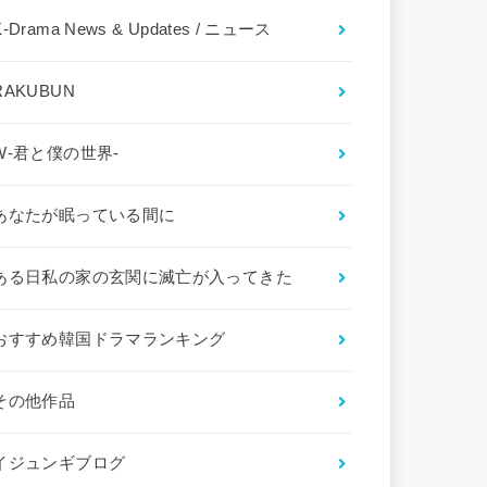
K-Drama News & Updates / ニュース
RAKUBUN
W-君と僕の世界-
あなたが眠っている間に
ある日私の家の玄関に滅亡が入ってきた
おすすめ韓国ドラマランキング
その他作品
イジュンギブログ