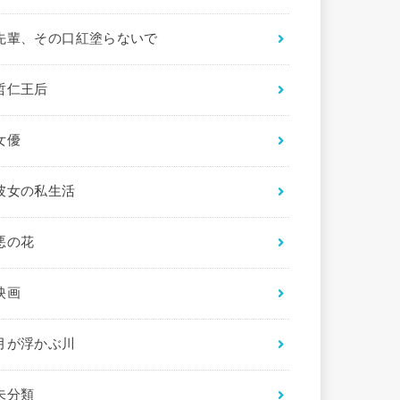
先輩、その口紅塗らないで
哲仁王后
女優
彼女の私生活
悪の花
映画
月が浮かぶ川
未分類