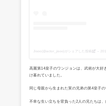
Jisoo(@actor_jisoo)がシェアした投稿
–
20
高麗第14皇子のワンジョンは、武術が大好
け暮れていました。
同じ母親から生まれた実の兄弟の第4皇子の
不幸な生い立ちを背負った2人の兄たちは