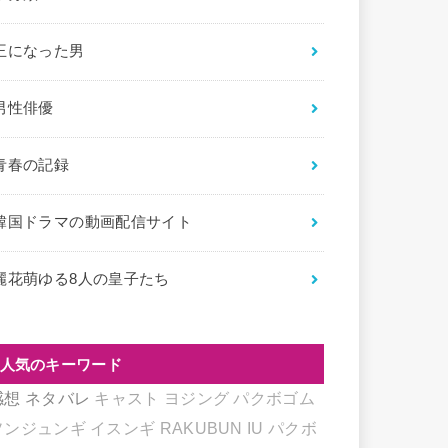
王になった男
男性俳優
青春の記録
韓国ドラマの動画配信サイト
麗花萌ゆる8人の皇子たち
人気のキーワード
感想
ネタバレ
キャスト
ヨジング
パクボゴム
ソンジュンギ
イスンギ
RAKUBUN
IU
パクボ