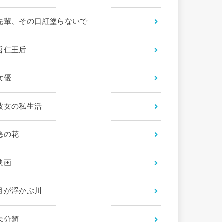
先輩、その口紅塗らないで
哲仁王后
女優
彼女の私生活
悪の花
映画
月が浮かぶ川
未分類