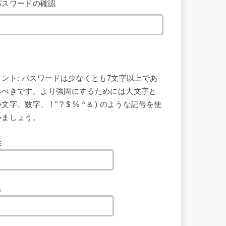
パスワードの確認
ヒント: パスワードは少なくとも7文字以上であ
るべきです。より強固にするためには大文字と
文字、数字、 ! " ? $ % ^ & ) のような記号を使
いましょう。
姓
名