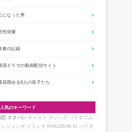
王になった男
男性俳優
青春の記録
韓国ドラマの動画配信サイト
麗花萌ゆる8人の皇子たち
人気のキーワード
感想
ネタバレ
キャスト
ヨジング
パクボゴム
ソンジュンギ
イスンギ
RAKUBUN
IU
パクボ