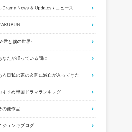
K-Drama News & Updates / ニュース
RAKUBUN
W-君と僕の世界-
あなたが眠っている間に
ある日私の家の玄関に滅亡が入ってきた
おすすめ韓国ドラマランキング
その他作品
イジュンギブログ