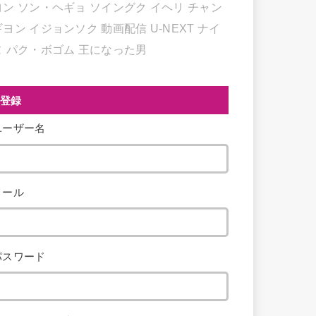
ヨン
ソン・ヘギョ
ソイングク
イヘリ
チャン
ギヨン
イジョンソク
動画配信
U-NEXT
ナイ
ヌ
パク・ボゴム
王になった男
登録
ユーザー名
メール
パスワード