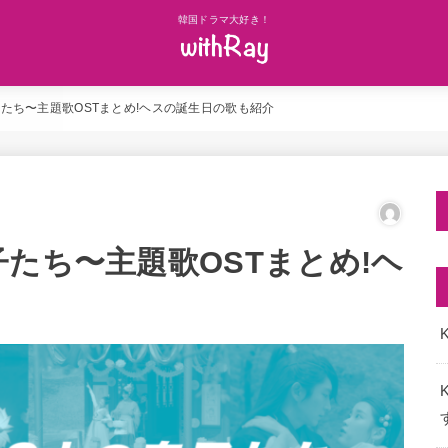
韓国ドラマ大好き！
たち〜主題歌OSTまとめ!ヘスの誕生日の歌も紹介
たち〜主題歌OSTまとめ!ヘ
K