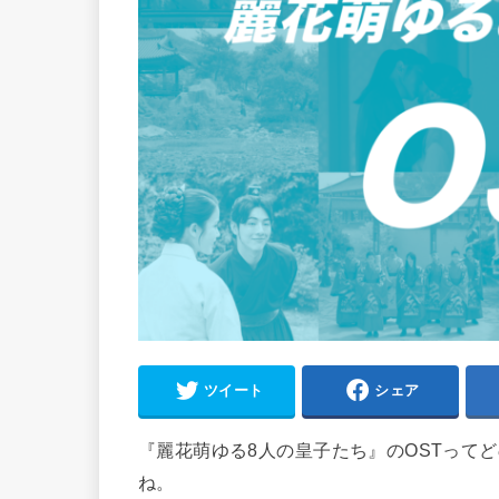
ツイート
シェア
『麗花萌ゆる8人の皇子たち』のOSTって
ね。