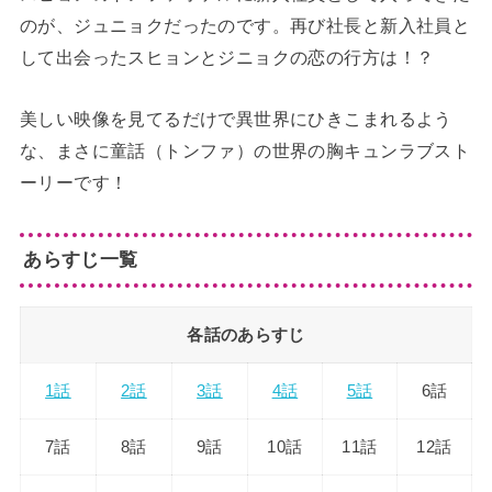
のが、ジュニョクだったのです。再び社長と新入社員と
して出会ったスヒョンとジニョクの恋の行方は！？
美しい映像を見てるだけで異世界にひきこまれるよう
な、まさに童話（トンファ）の世界の胸キュンラブスト
ーリーです！
あらすじ一覧
各話のあらすじ
1話
2話
3話
4話
5話
6話
7話
8話
9話
10話
11話
12話