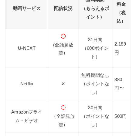
料金
動画サービス
配信状況
（もらえるポ
（税
イント）
込）
◯
31日間
2,189
(全話見放
U-NEXT
（600ポイン
円
題）
ト）
無料期間なし
880
Netflix
✕
（ポイントな
円〜
し）
◯
30日間
Amazonプライ
（全話見放
（ポイントな
500円
ム・ビデオ
題）
し）