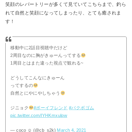
笑顔のレパートリーが多くて見ていてこちらまで、釣ら
れて自然と笑顔になってしまったり、とても癒されま
す！
移動中に2話目視聴中だけど
2周目なのに胸がきゅーんってする
1周目とはまた違った視点で観れる~
どうしてこんなにきゅーん
ってするの
自然とにやにやしちゃう
ジニョク
#ボーイフレンド
#パクボゴム
pic.twitter.com/lYHKmxulpw
— coco ☺︎ (@cb_s2k)
March 4, 2021