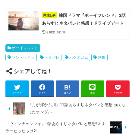
韓国ドラマ『ボーイフレンド』3話
関連記事
あらすじネタバレと感想！ドライブデート
2022.02.19
ボーイフレンド
ソン・ヘギョ
ネタバレ
パクボゴム
感想
シェアしてね！
ツイート
シェア
はてブ
送る
Pocket
『月が浮かぶ川』11話あらすじネタバレと感想:強くな
ったオンダル
『ヴィンチェンツォ』9話あらすじネタバレと感想!スリ
ラーだったっけ?!