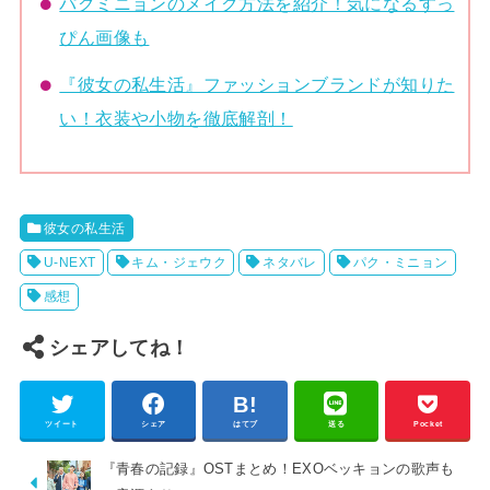
パクミニョンのメイク方法を紹介！気になるすっ
ぴん画像も
『彼女の私生活』ファッションブランドが知りた
い！衣装や小物を徹底解剖！
彼女の私生活
U-NEXT
キム・ジェウク
ネタバレ
パク・ミニョン
感想
シェアしてね！
ツイート
シェア
はてブ
送る
Pocket
『青春の記録』OSTまとめ！EXOベッキョンの歌声も