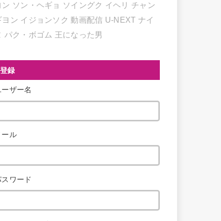
ヨン
ソン・ヘギョ
ソイングク
イヘリ
チャン
ギヨン
イジョンソク
動画配信
U-NEXT
ナイ
ヌ
パク・ボゴム
王になった男
登録
ユーザー名
メール
パスワード