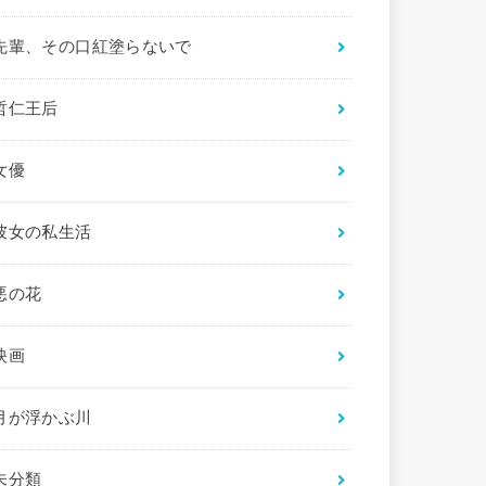
先輩、その口紅塗らないで
哲仁王后
女優
彼女の私生活
悪の花
映画
月が浮かぶ川
未分類