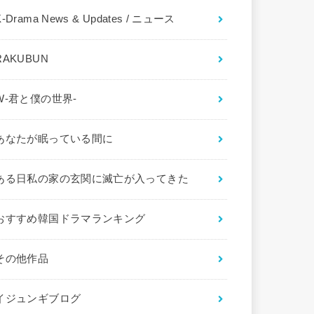
K-Drama News & Updates / ニュース
RAKUBUN
W-君と僕の世界-
あなたが眠っている間に
ある日私の家の玄関に滅亡が入ってきた
おすすめ韓国ドラマランキング
その他作品
イジュンギブログ