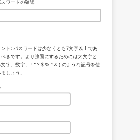
パスワードの確認
ヒント: パスワードは少なくとも7文字以上であ
るべきです。より強固にするためには大文字と
文字、数字、 ! " ? $ % ^ & ) のような記号を使
いましょう。
姓
名