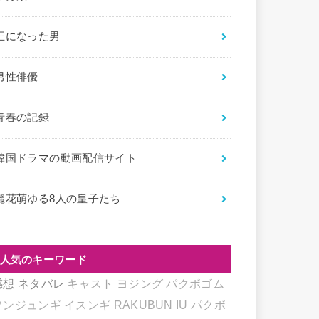
王になった男
男性俳優
青春の記録
韓国ドラマの動画配信サイト
麗花萌ゆる8人の皇子たち
人気のキーワード
感想
ネタバレ
キャスト
ヨジング
パクボゴム
ソンジュンギ
イスンギ
RAKUBUN
IU
パクボ