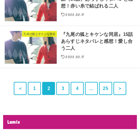
想！赤い糸で結ばれる二人
2022.02.17
『九尾の狐とキケンな同居』15話
九尾の狐とキケンな同居
あらすじネタバレと感想！愛し合
う二人
2022.02.17
＜
1
2
3
4
…
25
＞
Lamix