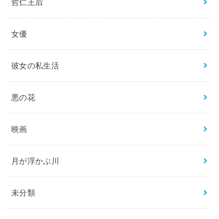
哲仁王后
女優
彼女の私生活
悪の花
映画
月が浮かぶ川
未分類