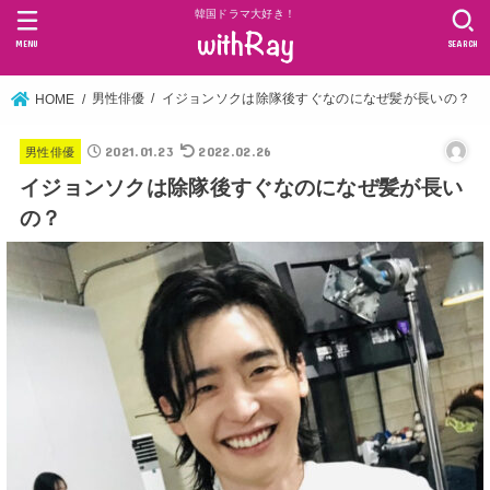
韓国ドラマ大好き！
MENU
SEARCH
男性俳優
イジョンソクは除隊後すぐなのになぜ髪が長いの？
HOME
2021.01.23
2022.02.26
男性俳優
イジョンソクは除隊後すぐなのになぜ髪が長い
の？