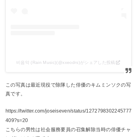
비음악 (Rain Music)(@xxeodrs)がシェアした投稿
この写真は最近現役で除隊した俳優のキムミンソクの写
真です。
https://twitter.com/joseiseven/status/1272798302245777
409?s=20
こちらの男性は社会服務要員の召集解除当時の俳優チャ