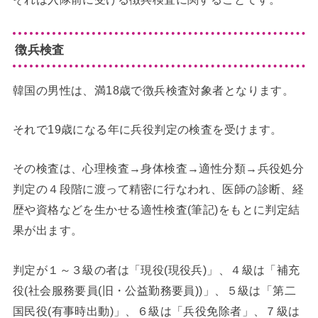
徴兵検査
韓国の男性は、満18歳で徴兵検査対象者となります。
それで19歳になる年に兵役判定の検査を受けます。
その検査は、心理検査→身体検査→適性分類→兵役処分
判定の４段階に渡って精密に行なわれ、医師の診断、経
歴や資格などを生かせる適性検査(筆記)をもとに判定結
果が出ます。
判定が１～３級の者は「現役(現役兵)」、４級は「補充
役(社会服務要員(旧・公益勤務要員))」、５級は「第二
国民役(有事時出動)」、６級は「兵役免除者」、７級は