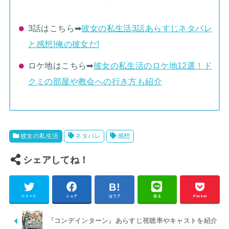
3話はこちら➡︎
彼女の私生活3話あらすじネタバレ
と感想!俺の彼女だ!
ロケ地はこちら➡︎
彼女の私生活のロケ地12選！ド
クミの部屋や教会への行き方も紹介
彼女の私生活
ネタバレ
感想
シェアしてね！
ツイート
シェア
はてブ
送る
Pocket
『コンデインターン』あらすじ視聴率やキャストを紹介