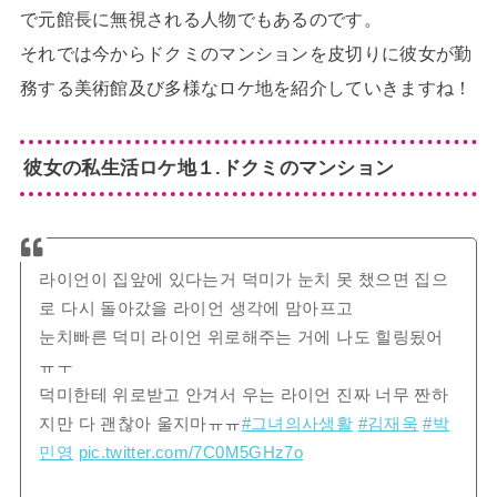
で元館長に無視される人物でもあるのです。
それでは今からドクミのマンションを皮切りに彼女が勤
務する美術館及び多様なロケ地を紹介していきますね！
彼女の私生活ロケ地１.ドクミのマンション
라이언이 집앞에 있다는거 덕미가 눈치 못 챘으면 집으
로 다시 돌아갔을 라이언 생각에 맘아프고
눈치빠른 덕미 라이언 위로해주는 거에 나도 힐링됬어
ㅠㅜ
덕미한테 위로받고 안겨서 우는 라이언 진짜 너무 짠하
지만 다 괜찮아 울지마ㅠㅠ
#그녀의사생활
#김재욱
#박
민영
pic.twitter.com/7C0M5GHz7o