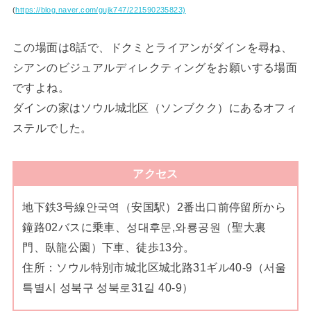
(
https://blog.naver.com/gujk747/221590235823)
この場面は8話で、ドクミとライアンがダインを尋ね、
シアンのビジュアルディレクティングをお願いする場面
ですよね。
ダインの家はソウル城北区（ソンブクク）にあるオフィ
ステルでした。
アクセス
地下鉄3号線안국역（安国駅）2番出口前停留所から
鐘路02バスに乗車、성대후문,와룡공원（聖大裏
門、臥龍公園）下車、徒歩13分。
住所：ソウル特別市城北区城北路31ギル40-9（서울
특별시 성북구 성북로31길 40-9）