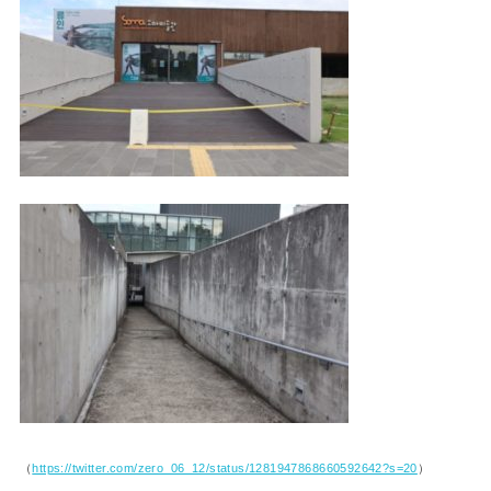
（
https://twitter.com/zero_06_12/status/1281947868660592642?s=20
）