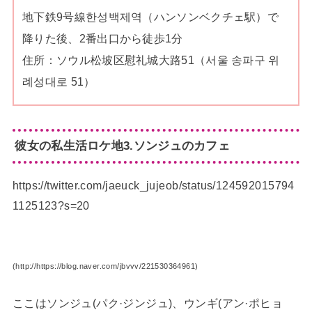
地下鉄9号線한성백제역（ハンソンベクチェ駅）で
降りた後、2番出口から徒歩1分
住所：ソウル松坡区慰礼城大路51（서울 송파구 위
례성대로 51）
彼女の私生活ロケ地3.ソンジュのカフェ
https://twitter.com/jaeuck_jujeob/status/124592015794
1125123?s=20
(http://https://blog.naver.com/jbvvv/221530364961)
ここはソンジュ(パク·ジンジュ)、ウンギ(アン·ポヒョ