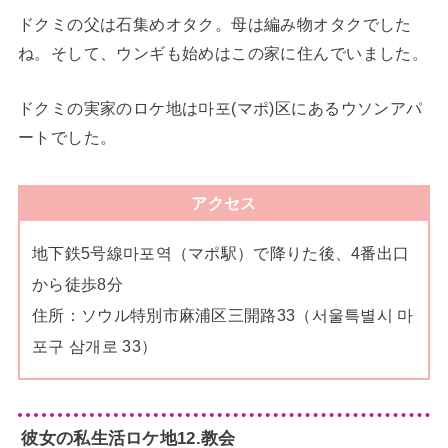
ドクミの父は石集めオタク。母は編み物オタクでした
ね。そして、ウンギも始めはこの家に住んでいました。
ドクミの実家のロケ地は마포(マポ)区にあるウソンアパ
ートでした。
アクセス
地下鉄5号線마포역（マポ駅）で降りた後、4番出口
から徒歩8分
住所：ソウル特別市麻浦区三開路33（서울특별시 마
포구 삼개로 33）
彼女の私生活ロケ地12.教会