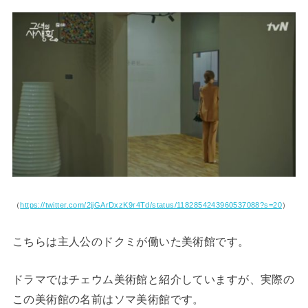
（
https://twitter.com/2jjGArDxzK9r4Td/status/1182854243960537088?s=20
）
こちらは主人公のドクミが働いた美術館です。
ドラマではチェウム美術館と紹介していますが、実際の
この美術館の名前はソマ美術館です。