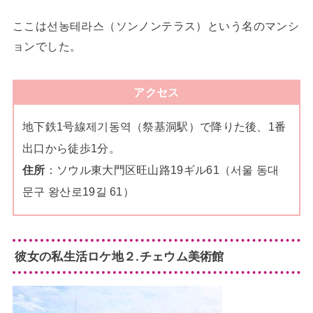
ここは선농테라스（ソンノンテラス）という名のマンシ
ョンでした。
アクセス
地下鉄1号線제기동역（祭基洞駅）で降りた後、1番
出口から徒歩1分。
住所
：ソウル東大門区旺山路19ギル61（서울 동대
문구 왕산로19길 61）
彼女の私生活ロケ地２.チェウム美術館