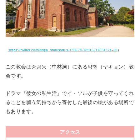
（
https://twitter.com/anglo_stan/status/1266276789162176513?s=20
）
この教会は중림동（中林洞）にある약현（ヤキョン）教
会です。
ドラマ『彼女の私生活』でイ・ソルが子供を守ってくれ
ることを願う気持ちから寄付した最後の絵がある場所で
もあります。
アクセス