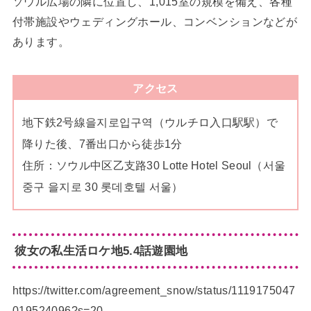
ソウル広場の隣に位置し、1,015室の規模を備え、各種
付帯施設やウェディングホール、コンベンションなどが
あります。
アクセス
地下鉄2号線을지로입구역（ウルチロ入口駅駅）で
降りた後、7番出口から徒歩1分
住所：ソウル中区乙支路30 Lotte Hotel Seoul（서울
중구 을지로 30 롯데호텔 서울）
彼女の私生活ロケ地5.4話遊園地
https://twitter.com/agreement_snow/status/1119175047
019524096?s=20