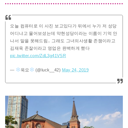
오늘 컴퓨터로 이 사진 보고있다가 뒤에서 누가 저 성당
어디냐고 물어보셨는데 약현성당이라는 이름이 기억 안
나서 말을 못해드림.. 그래도 그녀의사생활 존잼이라고
김재욱 존잘이라고 영업은 완벽하게 했다
pic.twitter.com/ZdL3g41VSR
—
욱요
(@luck__42)
May 24, 2019