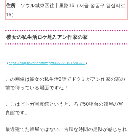
住所
：ソウル城東区往十里路16（서울 성동구 왕십리로
16）
彼女の私生活ロケ地7.アン作家の家
（
https://blog.naver.com/wngml3653/221517205682
）
この画像は彼女の私生活2話でドクミがアン作家の家の
前で待っている場面ですね！
ここはビトガ写真館というところで50坪台の韓屋の写
真館です。
最近建てた韓屋ではない、古風な時間の足跡が感じられ