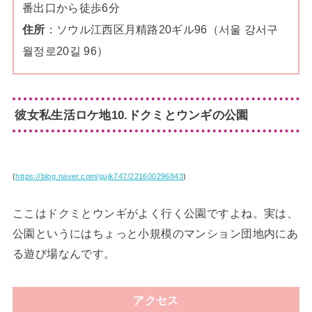
番出口から徒歩6分
住所
：ソウル江西区月精路20ギル96（서울 강서구
월정로20길 96）
彼女私生活ロケ地10.ドクミとウンギの公園
(
https://blog.naver.com/gujk747/221600296843
)
ここはドクミとウンギがよく行く公園ですよね。実は、
公園というにはちょっと小規模のマンション団地内にあ
る遊び場なんです。
アクセス