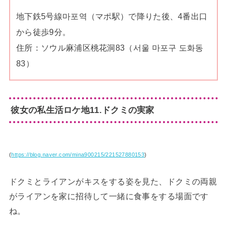
地下鉄5号線마포역（マポ駅）で降りた後、4番出口
から徒歩9分。
住所：ソウル麻浦区桃花洞83（서울 마포구 도화동
83）
彼女の私生活ロケ地11.ドクミの実家
(
https://blog.naver.com/mina900215/221527880153
)
ドクミとライアンがキスをする姿を見た、ドクミの両親
がライアンを家に招待して一緒に食事をする場面です
ね。