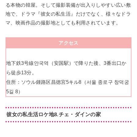
る本物の韓屋。そして撮影装備が出入りしやすい広い敷
地で、ドラマ『彼女の私生活』だけでなく、様々なドラ
マ、映画作品の撮影地としても利用されています。
アクセス
地下鉄3号線안국역（安国駅）で降りた後、3番出口か
ら徒歩13分。
住所：ソウル鍾路区昌徳宮5キル8（서울 종로구 창덕궁
5길 8）
彼女の私生活ロケ地8.チェ・ダインの家