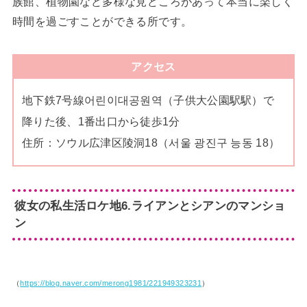
族館、植物園など多様な見どころがあって本当に楽しく
時間を過ごすことができる所です。
アクセス
地下鉄7号線어린이대공원역（子供大公園駅駅）で
降りた後、1番出口から徒歩1分
住所：ソウル広津区陵洞18（서울 광진구 능동 18）
彼女の私生活ロケ地6.ライアンとシアンのマンショ
ン
（
https://blog.naver.com/merong1981/221949323231
）