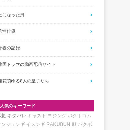
王になった男
男性俳優
青春の記録
韓国ドラマの動画配信サイト
麗花萌ゆる8人の皇子たち
人気のキーワード
感想
ネタバレ
キャスト
ヨジング
パクボゴム
ソンジュンギ
イスンギ
RAKUBUN
IU
パクボ