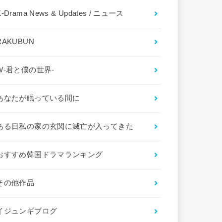
K-Drama News & Updates / ニュース
RAKUBUN
W-君と僕の世界-
あなたが眠っている間に
ある日私の家の玄関に滅亡が入ってきた
おすすめ韓国ドラマランキング
その他作品
イジュンギブログ