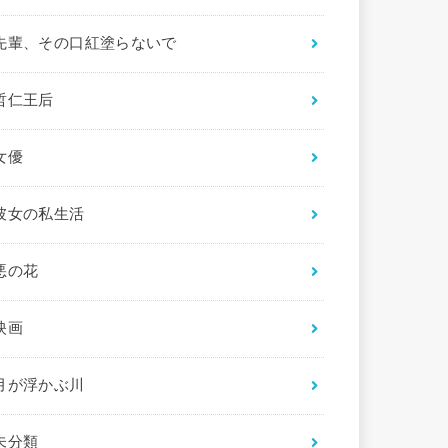
先輩、その口紅塗らないで
哲仁王后
女優
彼女の私生活
悪の花
映画
月が浮かぶ川
未分類