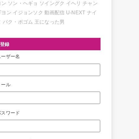
ヨン
ソン・ヘギョ
ソイングク
イヘリ
チャン
ギヨン
イジョンソク
動画配信
U-NEXT
ナイ
ヌ
パク・ボゴム
王になった男
登録
ユーザー名
メール
パスワード