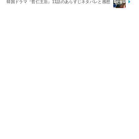
韓国ドラマ『哲仁王后』11話のあらすじネタバレと感想