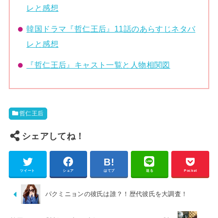
レと感想
韓国ドラマ『哲仁王后』11話のあらすじネタバ
レと感想
『哲仁王后』キャスト一覧と人物相関図
哲仁王后
シェアしてね！
ツイート
シェア
はてブ
送る
Pocket
パクミニョンの彼氏は誰？！歴代彼氏を大調査！