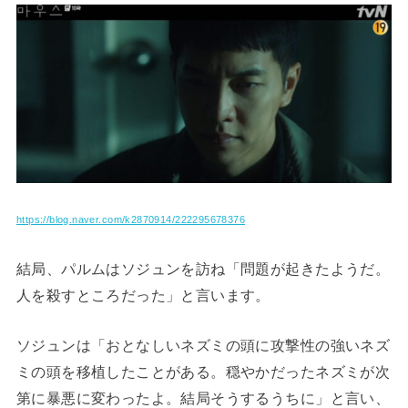
https://blog.naver.com/k2870914/222295678376
結局、パルムはソジュンを訪ね「問題が起きたようだ。
人を殺すところだった」と言います。
ソジュンは「おとなしいネズミの頭に攻撃性の強いネズ
ミの頭を移植したことがある。穏やかだったネズミが次
第に暴悪に変わったよ。結局そうするうちに」と言い、