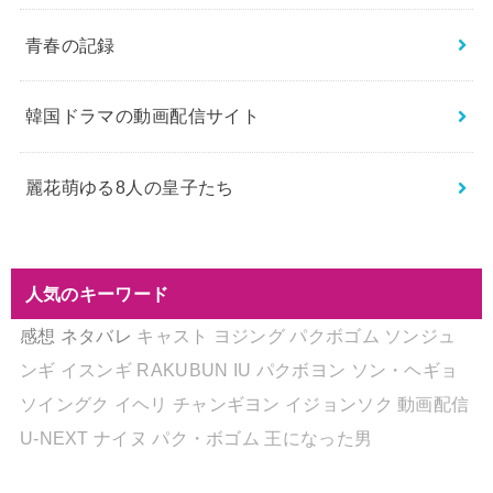
青春の記録
韓国ドラマの動画配信サイト
麗花萌ゆる8人の皇子たち
人気のキーワード
感想
ネタバレ
キャスト
ヨジング
パクボゴム
ソンジュ
ンギ
イスンギ
RAKUBUN
IU
パクボヨン
ソン・ヘギョ
ソイングク
イヘリ
チャンギヨン
イジョンソク
動画配信
U-NEXT
ナイヌ
パク・ボゴム
王になった男