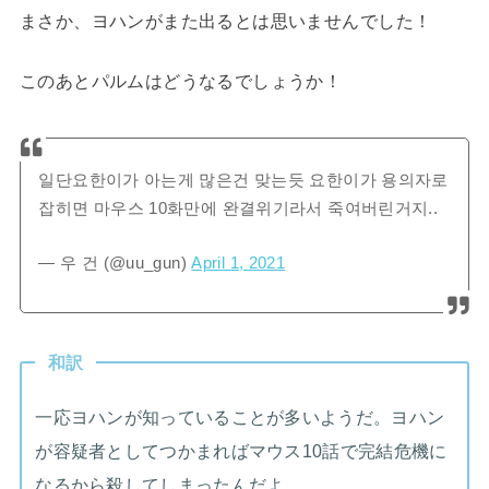
まさか、ヨハンがまた出るとは思いませんでした！
このあとパルムはどうなるでしょうか！
일단요한이가 아는게 많은건 맞는듯 요한이가 용의자로
잡히면 마우스 10화만에 완결위기라서 죽여버린거지..
— 우 건 (@uu_gun)
April 1, 2021
和訳
一応ヨハンが知っていることが多いようだ。ヨハン
が容疑者としてつかまればマウス10話で完結危機に
なるから殺してしまったんだよ..