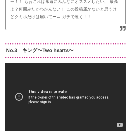
ー！！ もぉこれは永遠にみんなにオススメしたい。 最高
よ？何回みたかわかんない！ この投稿届かないと思うけ
どクミホだけは届いてー← ガチで泣く！！
No.3 キング〜Two hearts〜