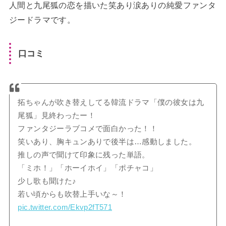
人間と九尾狐の恋を描いた笑あり涙ありの純愛ファンタ
ジードラマです。
口コミ
拓ちゃんが吹き替えしてる韓流ドラマ「僕の彼女は九
尾狐」見終わったー！
ファンタジーラブコメで面白かった！！
笑いあり、胸キュンありで後半は…感動しました。
推しの声で聞けて印象に残った単語。
「ミホ！」「ホーイホイ」「ポチャコ」
少し歌も聞けた♪
若い頃からも吹替上手いな～！
pic.twitter.com/Ekvp2fT571