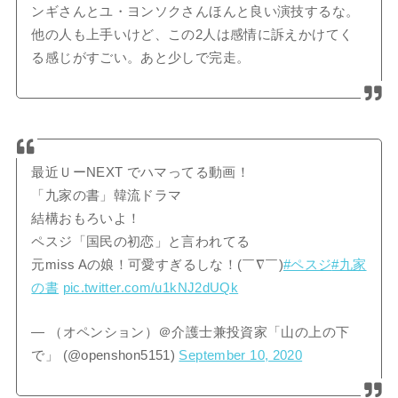
ンギさんとユ・ヨンソクさんほんと良い演技するな。
他の人も上手いけど、この2人は感情に訴えかけてく
る感じがすごい。あと少しで完走。
最近ＵーNEXT でハマってる動画！
「九家の書」韓流ドラマ
結構おもろいよ！
ペスジ「国民の初恋」と言われてる
元miss Aの娘！可愛すぎるしな！(￣∇￣)
#ペスジ
#九家
の書
pic.twitter.com/u1kNJ2dUQk
— （オペンション）＠介護士兼投資家「山の上の下
で」 (@openshon5151)
September 10, 2020