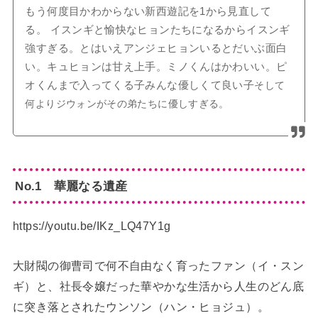
もう何度目かわからない新西遊記を1から見直して
る。 イスンギと愉快なヒョンたちになるからイスンギ
強すぎる。とはいえアンジェヒョンいるとだいぶ面白
い。キュヒョンは甘え上手。ミノくんはかわいい。ピ
オくんまで入ってくる子みんな優しくて良い子
そして
何よりジウォンがその弟たちに優しすぎる。
No.1 華麗なる遺産
https://youtu.be/IKz_LQ47Y1g
大財閥の御曹司で何不自由なく育ったファン（イ・スン
ギ）と、社長令嬢だった華やかな生活から人生のどん底
に突き落とされたウンソン（ハン・ヒョジュ）。