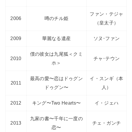
ファン・テジャ
2006
噂のチル姫
（皇太子）
2009
華麗なる遺産
ソヌ･ファン
僕の彼女は九尾狐＜クミ
2010
チャ･テウン
ホ＞
最高の愛〜恋はドゥグン
イ・スンギ（本
2011
ドゥグン〜
人）
2012
キング〜Two Hearts〜
イ・ジェハ
九家の書〜千年に一度の
2013
チェ・ガンチ
恋〜