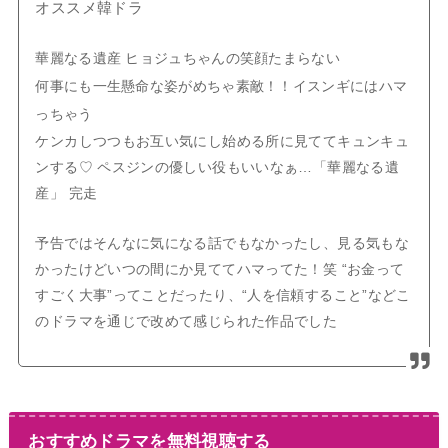
オススメ韓ドラ
華麗なる遺産 ヒョジュちゃんの笑顔たまらない
何事にも一生懸命な姿がめちゃ素敵！！イスンギにはハマ
っちゃう
ケンカしつつもお互い気にし始める所に見ててキュンキュ
ンする♡ ペスジンの優しい役もいいなぁ…
「華麗なる遺
産」 完走
予告ではそんなに気になる話でもなかったし、見る気もな
かったけどいつの間にか見ててハマってた！笑 “お金って
すごく大事”ってことだったり、“人を信頼すること”などこ
のドラマを通じで改めて感じられた作品でした
おすすめドラマを無料視聴する