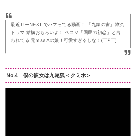
最近ＵーNEXT でハマってる動画！ 「九家の書」韓流
ドラマ 結構おもろいよ！ ペスジ「国民の初恋」と言
われてる 元miss Aの娘！可愛すぎるしな！(￣∇￣)
No.4 僕の彼女は九尾狐＜クミホ＞