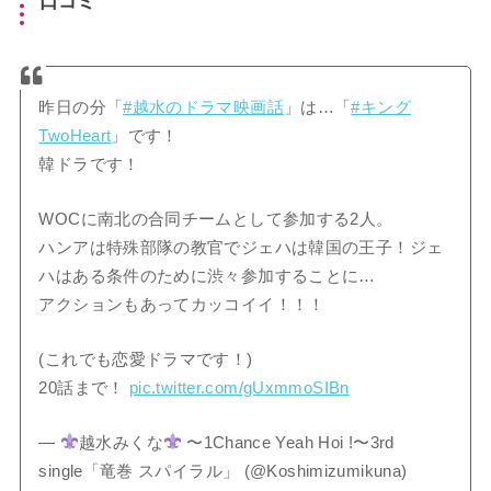
口コミ
昨日の分「
#越水のドラマ映画話
」は…「
#キング
TwoHeart
」です！
韓ドラです！
WOCに南北の合同チームとして参加する2人。
ハンアは特殊部隊の教官でジェハは韓国の王子！ジェ
ハはある条件のために渋々参加することに…
アクションもあってカッコイイ！！！
(これでも恋愛ドラマです！)
20話まで！
pic.twitter.com/gUxmmoSIBn
—
越水みくな
〜1Chance Yeah Hoi !〜3rd
single「竜巻 スパイラル」 (@Koshimizumikuna)