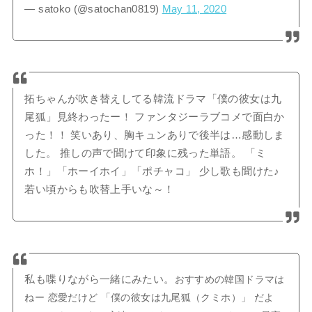
— satoko (@satochan0819)
May 11, 2020
拓ちゃんが吹き替えしてる韓流ドラマ「僕の彼女は九
尾狐」見終わったー！ ファンタジーラブコメで面白か
った！！ 笑いあり、胸キュンありで後半は…感動しま
した。 推しの声で聞けて印象に残った単語。 「ミ
ホ！」「ホーイホイ」「ポチャコ」 少し歌も聞けた♪
若い頃からも吹替上手いな～！
私も喋りながら一緒にみたい。
おすすめの韓国ドラマは
ねー 恋愛だけど 「僕の彼女は九尾狐（クミホ）」 だよ