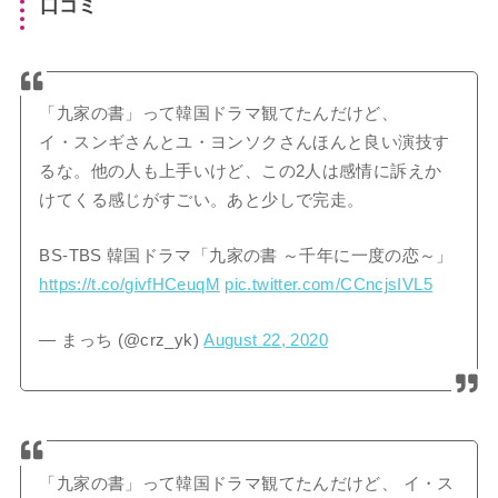
口コミ
「九家の書」って韓国ドラマ観てたんだけど、
イ・スンギさんとユ・ヨンソクさんほんと良い演技す
るな。他の人も上手いけど、この2人は感情に訴えか
けてくる感じがすごい。あと少しで完走。
BS-TBS 韓国ドラマ「九家の書 ～千年に一度の恋～」
https://t.co/givfHCeuqM
pic.twitter.com/CCncjsIVL5
— まっち (@crz_yk)
August 22, 2020
「九家の書」って韓国ドラマ観てたんだけど、 イ・ス