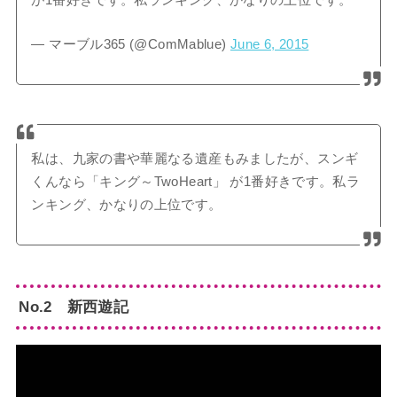
— マーブル365 (@ComMablue)
June 6, 2015
私は、九家の書や華麗なる遺産もみましたが、スンギ
くんなら「キング～TwoHeart」 が1番好きです。私ラ
ンキング、かなりの上位です。
No.2 新西遊記