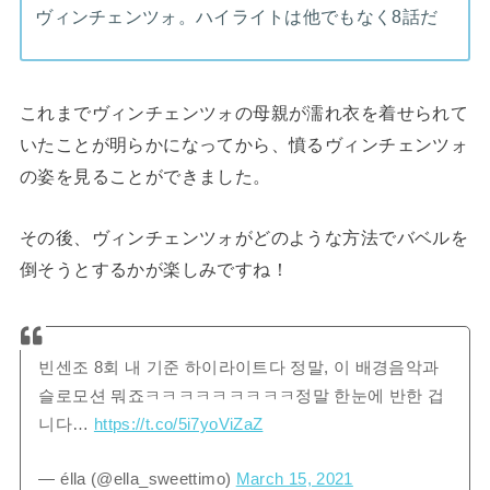
ヴィンチェンツォ。ハイライトは他でもなく8話だ
これまでヴィンチェンツォの母親が濡れ衣を着せられて
いたことが明らかになってから、憤るヴィンチェンツォ
の姿を見ることができました。
その後、ヴィンチェンツォがどのような方法でバベルを
倒そうとするかが楽しみですね！
빈센조 8회 내 기준 하이라이트다 정말, 이 배경음악과
슬로모션 뭐죠ㅋㅋㅋㅋㅋㅋㅋㅋㅋ정말 한눈에 반한 겁
니다…
https://t.co/5i7yoViZaZ
— élla (@ella_sweettimo)
March 15, 2021