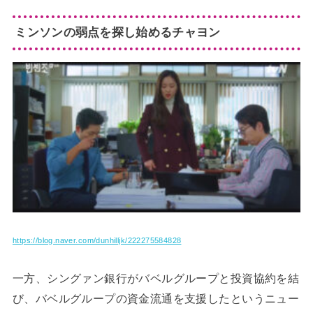
ミンソンの弱点を探し始めるチャヨン
https://blog.naver.com/dunhilljk/222275584828
一方、シングァン銀行がバベルグループと投資協約を結
び、バベルグループの資金流通を支援したというニュー