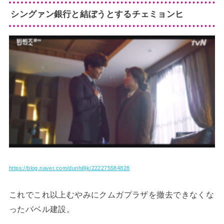
シングァン銀行と結ぼうとするチェミョンヒ
https://blog.naver.com/dunhilljk/222275584828
これでこれ以上むやみにクムガプラザを撤去できなくな
ったバベル建設。