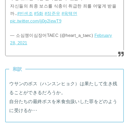
자신들의 최종 보스를 식충이 취급한 죄를 어떻게 받을
까..
#빈센조
#5화
#장준우
#옥택연
pic.twitter.com/jj0g2IewT9
— 소심쟁이심장어TAEC (@heart_a_taec)
February
28, 2021
和訳
ウサンのボス（ハンスンヒョク）は果たして生き残
ることができるだろうか。
自分たちの最終ボスを米食虫扱いした罪をどのよう
に受けるか‥