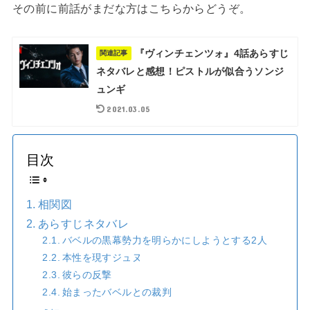
その前に前話がまだな方はこちらからどうぞ。
『ヴィンチェンツォ』4話あらすじ
関連記事
ネタバレと感想！ピストルが似合うソンジ
ュンギ
2021.03.05
目次
相関図
あらすじネタバレ
バベルの黒幕勢力を明らかにしようとする2人
本性を現すジュヌ
彼らの反撃
始まったバベルとの裁判