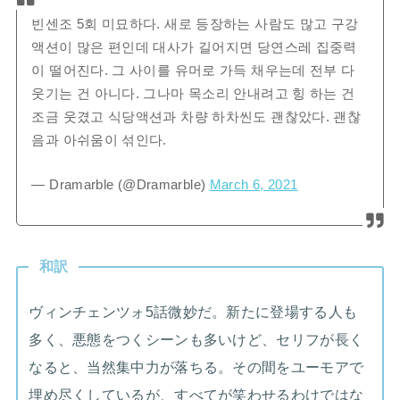
빈센조 5회 미묘하다. 새로 등장하는 사람도 많고 구강
액션이 많은 편인데 대사가 길어지면 당연스레 집중력
이 떨어진다. 그 사이를 유머로 가득 채우는데 전부 다
웃기는 건 아니다. 그나마 목소리 안내려고 힝 하는 건
조금 웃겼고 식당액션과 차량 하차씬도 괜찮았다. 괜찮
음과 아쉬움이 섞인다.
— Dramarble (@Dramarble)
March 6, 2021
和訳
ヴィンチェンツォ5話微妙だ。新たに登場する人も
多く、悪態をつくシーンも多いけど、セリフが長く
なると、当然集中力が落ちる。その間をユーモアで
埋め尽くしているが、すべてが笑わせるわけではな