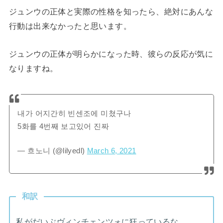
ジュンウの正体と実際の性格を知ったら、絶対にあんな
行動は出来なかったと思います。
ジュンウの正体が明らかになった時、彼らの反応が気に
なりますね。
내가 어지간히 빈센조에 미쳤구나
5화를 4번째 보고있어 진짜
— 흐노니 (@lilyedl)
March 6, 2021
和訳
私がだいぶヴィンチェンツォに狂っているな。