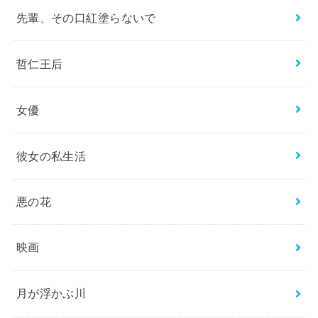
先輩、その口紅塗らないで
哲仁王后
女優
彼女の私生活
悪の花
映画
月が浮かぶ川