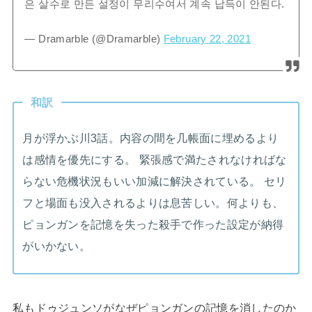
은 살수로 만든 설정이 무리수여서 계속 납득이 안된다.
— Dramarble (@Dramarble)
February 22, 2021
和訳
月が浮かぶ川3話。内容の間を几帳面に埋めるより
は感情を優先にする。 緊張感で満たされなければな
らない危機状況もいい加減に解決されている。 セリ
フと場面も没入されるよりは息苦しい。何よりも、
ピョンガンを記憶を失った殺手で作った設定が納得
がいかない。
私もドゥジュンソがなぜピョンガンの記憶を消したのか