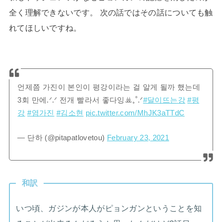
全く理解できないです。 次の話ではその話についても触
れてほしいですね。
언제쯤 가진이 본인이 평강이라는 걸 알게 될까 했는데
3회 만에.ᐟ.ᐟ 전개 빨라서 좋다잉ꔣ₊˚.ᐟ
#달이뜨는강
#평
강
#염가진
#김소현
pic.twitter.com/MhJK3aTTdC
— 단하 (@pitapatlovetou)
February 23, 2021
和訳
いつ頃、ガジンが本人がピョンガンということを知