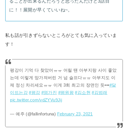
ることが出来るんだろうと思ったんだけど3話目
に！！展開が早くていいね~。
私も話が引きずらないところがとても気に入っていま
す！
평강이 기억 다 찾았어ㅠㅠ 어릴 땐 아부지랑 사이 좋았
는데 이렇게 망가져버린 거 넘 슬프다ㅠㅠ 아부지도 이
제 정신 차리세요ㅠㅠ 이게 3회 최고의 장면인 듯•••
#달
이뜨는강
#평강
#염가진
#평원왕
#김소현
#김법래
pic.twitter.com/vdZYVu9Jij
— 예주 (@fallinfortuna)
February 23, 2021