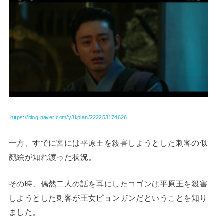
https://blog.naver.com/y3kplan/222253174626
一方、すでに宮には平原王を殺害しようとした刺客の似
顔絵が知れ渡った状況。
その時、偶然二人の話を耳にしたコゴンは平原王を殺害
しようとした刺客が王女ピョンガンだということを知り
ました。