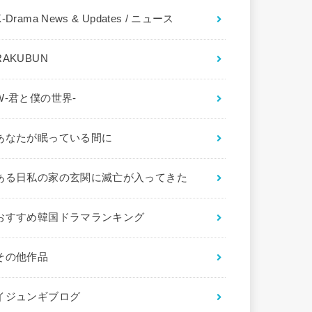
K-Drama News & Updates / ニュース
RAKUBUN
W-君と僕の世界-
あなたが眠っている間に
ある日私の家の玄関に滅亡が入ってきた
おすすめ韓国ドラマランキング
その他作品
イジュンギブログ