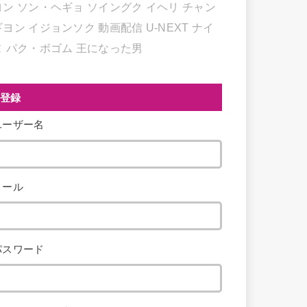
ヨン
ソン・ヘギョ
ソイングク
イヘリ
チャン
ギヨン
イジョンソク
動画配信
U-NEXT
ナイ
ヌ
パク・ボゴム
王になった男
登録
ユーザー名
メール
パスワード