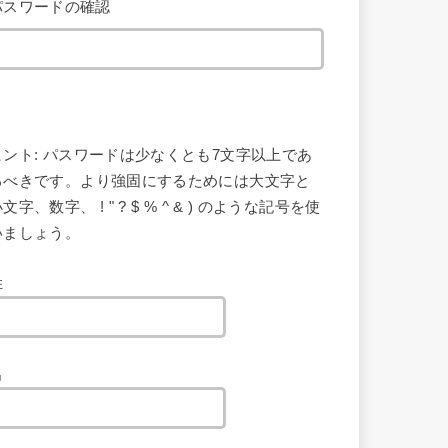
パスワードの確認
ヒント: パスワードは少なくとも7文字以上であ
るべきです。より強固にするためには大文字と
文字、数字、 ! " ? $ % ^ & ) のような記号を使
いましょう。
姓
名