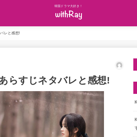
韓国ドラマ大好き！
バレと感想!
話あらすじネタバレと感想!
K