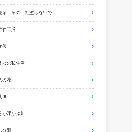
先輩、その口紅塗らないで
哲仁王后
女優
彼女の私生活
悪の花
映画
月が浮かぶ川
未分類