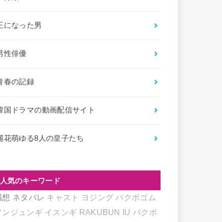
王になった男
男性俳優
青春の記録
韓国ドラマの動画配信サイト
麗花萌ゆる8人の皇子たち
人気のキーワード
感想
ネタバレ
キャスト
ヨジング
パクボゴム
ソンジュンギ
イスンギ
RAKUBUN
IU
パクボ