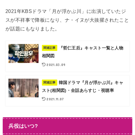
2021年KBSドラマ「月が浮かぶ川」に出演していたジ
スが不祥事で降板になり、ナ・イヌが大抜擢されたこと
が話題にもなりました。
『哲仁王后』キャスト一覧と人物
関連記事
相関図
2021.03.09
韓国ドラマ『月が浮かぶ川』キャ
関連記事
スト(相関図)・全話あらすじ・視聴率
2021.11.07
兵役はいつ?