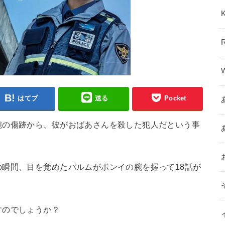
はてブ
送る
Pocket
腕の傷跡から、彼がおばあさんを殺した犯人だという事
瞬間、目を覚めたパルムがボンイの腕を握って18話が
すのでしょうか？