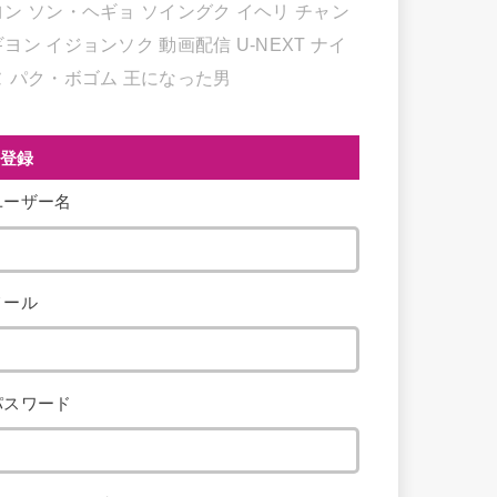
ヨン
ソン・ヘギョ
ソイングク
イヘリ
チャン
ギヨン
イジョンソク
動画配信
U-NEXT
ナイ
ヌ
パク・ボゴム
王になった男
登録
ユーザー名
メール
パスワード