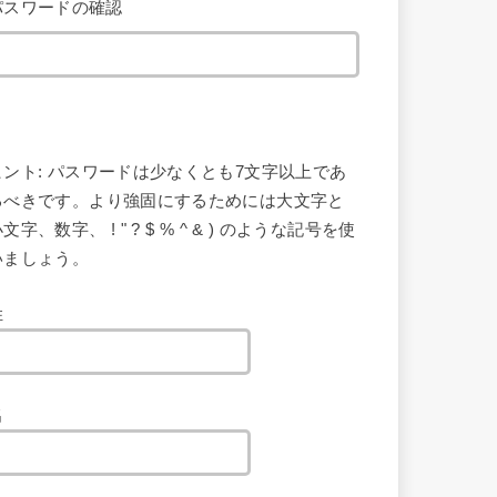
パスワードの確認
ヒント: パスワードは少なくとも7文字以上であ
るべきです。より強固にするためには大文字と
文字、数字、 ! " ? $ % ^ & ) のような記号を使
いましょう。
姓
名