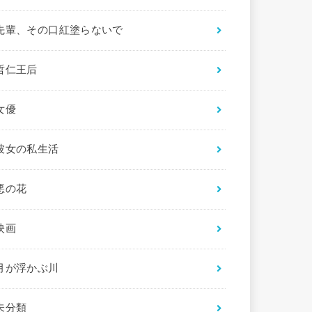
先輩、その口紅塗らないで
哲仁王后
女優
彼女の私生活
悪の花
映画
月が浮かぶ川
未分類