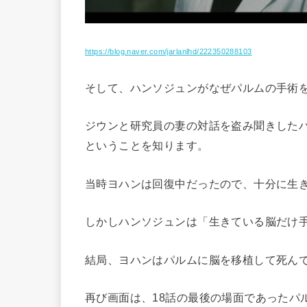
https://blog.naver.com/jarlanlhd/222350288103
そして、ハンソジュンがなぜパルムの手術
ジウンと研究員の妻の対話を盗み聞きした
ということを知ります。
当時ヨハンは回復中だったので、十分に生
しかしハンソジュンは「生きている脳だけ
結局、ヨハンはパルムに脳を移植して死ん
再び画面は、18話の最後の場面であったパ