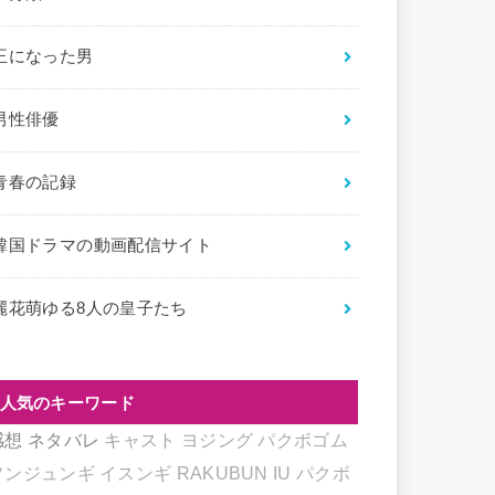
王になった男
男性俳優
青春の記録
韓国ドラマの動画配信サイト
麗花萌ゆる8人の皇子たち
人気のキーワード
感想
ネタバレ
キャスト
ヨジング
パクボゴム
ソンジュンギ
イスンギ
RAKUBUN
IU
パクボ