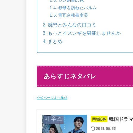
シン刑事の死
叔母を訪ねたパルム
青瓦台秘書室長
感想とみんなの口コミ
もっとイスンギを堪能しませんか
まとめ
あらすじネタバレ
公式ページより作成
韓国ドラ
関連記事
2021.05.22