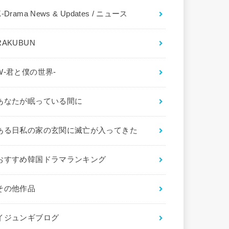
K-Drama News & Updates / ニュース
RAKUBUN
W-君と僕の世界-
あなたが眠っている間に
ある日私の家の玄関に滅亡が入ってきた
おすすめ韓国ドラマランキング
その他作品
イジュンギブログ