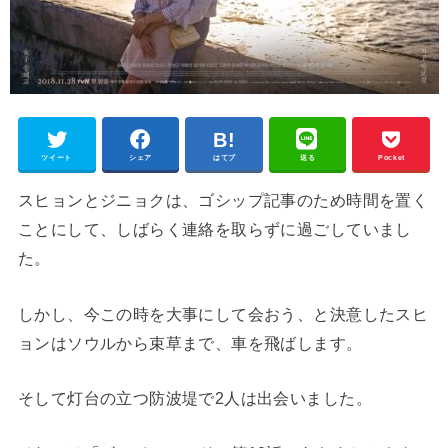
ツイート
シェア
はてブ
送る
Pocket
スヒョンとジニョクは、ゴシップ記事のため時間を置く
ことにして、しばらく連絡を取らずに過ごしていまし
た。
しかし、今この時を大事にして会おう、と決意したスヒ
ョンはソウルから束草まで、車を飛ばします。
そして灯台の立つ防波堤で2人は出会いました。