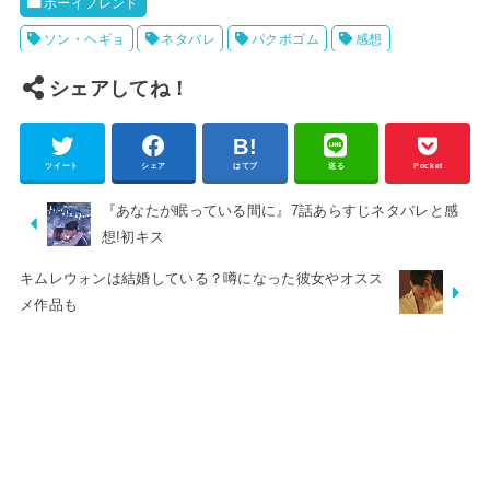
ボーイフレンド
ソン・ヘギョ
ネタバレ
パクボゴム
感想
シェアしてね！
ツイート
シェア
はてブ
送る
Pocket
『あなたが眠っている間に』7話あらすじネタバレと感
想!初キス
キムレウォンは結婚している？噂になった彼女やオスス
メ作品も