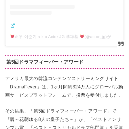
배우 이준기 a.k.a Actor JG 李準基
(@actor_jg)がシェアした投稿
第5回ドラマフィーバー・アワード
アメリカ最大の韓流コンテンツストリーミングサイト
「DramaFever」は、1ヶ月間約324万人にグローバル動
画サービスプラットフォームで、投票を受付しました。
その結果、「第5回ドラマフィーバー・アワード」で
『麗～花萌ゆる8人の皇子たち～』が、「ベストアンサ
ンブル賞」「ベストヒストリカルドラマ部門賞」を受賞