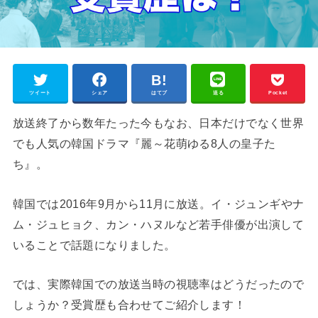
ツイート
シェア
はてブ
送る
Pocket
放送終了から数年たった今もなお、日本だけでなく世界
でも人気の韓国ドラマ『麗～花萌ゆる8人の皇子た
ち』。
韓国では2016年9月から11月に放送。イ・ジュンギやナ
ム・ジュヒョク、カン・ハヌルなど若手俳優が出演して
いることで話題になりました。
では、実際韓国での放送当時の視聴率はどうだったので
しょうか？受賞歴も合わせてご紹介します！