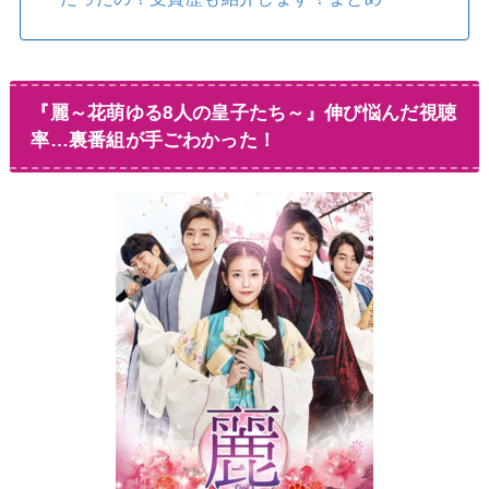
『麗～花萌ゆる8人の皇子たち～』伸び悩んだ視聴
率…裏番組が手ごわかった！