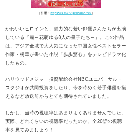
（引用：
https://s.mxtv.jp/drama/rei/
）
かわいいヒロインと、魅力的な若い俳優さんたちが出演
している『麗～花萌ゆる8人の皇子たち～』。この作品
は、アジア全域で大人気になった中国女性ベストセラー
作家・桐華が書いた小説「歩歩驚心」をテレビドラマ化
したもの。
ハリウッドメジャー投資配給会社NBCユニバーサル・
スタジオが共同投資をしたり、今を時めく若手俳優を揃
えるなど放送前からとても期待されていました。
しかし、当時の視聴率はあまりよくありませんでした。
実際、どれくらいの視聴率だったのか、全20話の視聴
率を見てみましょう！