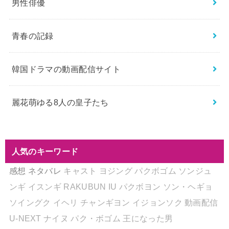
男性俳優
青春の記録
韓国ドラマの動画配信サイト
麗花萌ゆる8人の皇子たち
人気のキーワード
感想
ネタバレ
キャスト
ヨジング
パクボゴム
ソンジュ
ンギ
イスンギ
RAKUBUN
IU
パクボヨン
ソン・ヘギョ
ソイングク
イヘリ
チャンギヨン
イジョンソク
動画配信
U-NEXT
ナイヌ
パク・ボゴム
王になった男