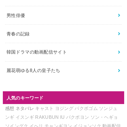
男性俳優
青春の記録
韓国ドラマの動画配信サイト
麗花萌ゆる8人の皇子たち
人気のキーワード
感想
ネタバレ
キャスト
ヨジング
パクボゴム
ソンジュ
ンギ
イスンギ
RAKUBUN
IU
パクボヨン
ソン・ヘギョ
ソイングク
イヘリ
チャンギヨン
イジョンソク
動画配信