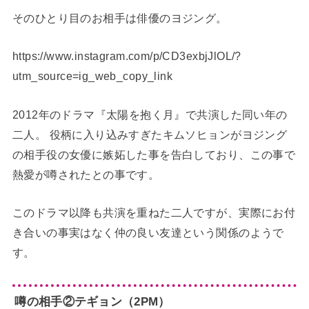
そのひとり目のお相手は俳優のヨジング。
https://www.instagram.com/p/CD3exbjJlOL/?
utm_source=ig_web_copy_link
2012年のドラマ『太陽を抱く月』で共演した同い年の
二人。 役柄に入り込みすぎたキムソヒョンがヨジング
の相手役の女優に嫉妬した事を告白しており、この事で
熱愛が噂されたとの事です。
このドラマ以降も共演を重ねた二人ですが、実際にお付
き合いの事実はなく仲の良い友達という関係のようで
す。
噂の相手②テギョン（2PM）