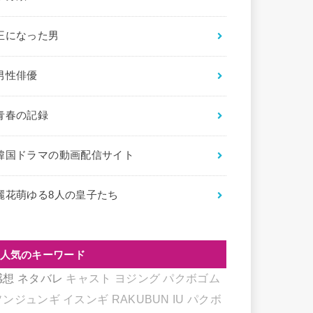
王になった男
男性俳優
青春の記録
韓国ドラマの動画配信サイト
麗花萌ゆる8人の皇子たち
人気のキーワード
感想
ネタバレ
キャスト
ヨジング
パクボゴム
ソンジュンギ
イスンギ
RAKUBUN
IU
パクボ