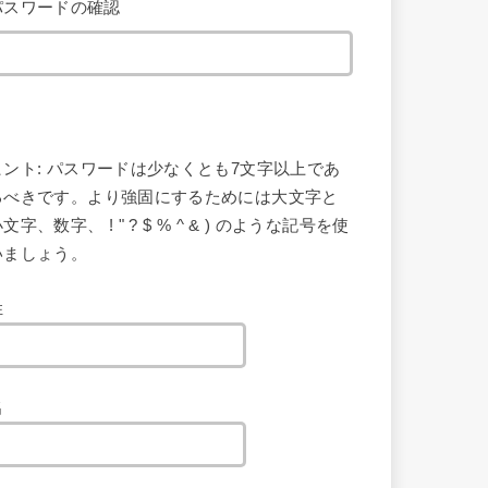
パスワードの確認
ヒント: パスワードは少なくとも7文字以上であ
るべきです。より強固にするためには大文字と
文字、数字、 ! " ? $ % ^ & ) のような記号を使
いましょう。
姓
名