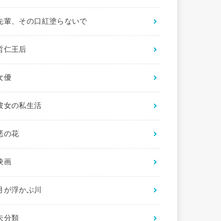
先輩、その口紅塗らないで
哲仁王后
女優
彼女の私生活
悪の花
映画
月が浮かぶ川
未分類