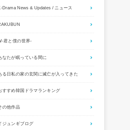
K-Drama News & Updates / ニュース
RAKUBUN
W-君と僕の世界-
あなたが眠っている間に
ある日私の家の玄関に滅亡が入ってきた
おすすめ韓国ドラマランキング
その他作品
イジュンギブログ