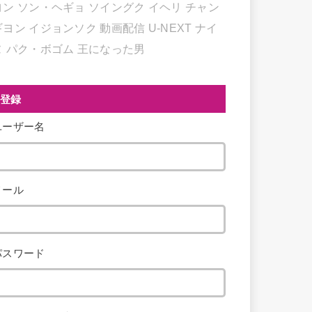
ヨン
ソン・ヘギョ
ソイングク
イヘリ
チャン
ギヨン
イジョンソク
動画配信
U-NEXT
ナイ
ヌ
パク・ボゴム
王になった男
登録
ユーザー名
メール
パスワード