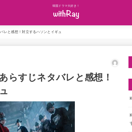
韓国ドラマ大好き！
タバレと感想！対立するハソンとイギュ
話あらすじネタバレと感想！
ュ
K