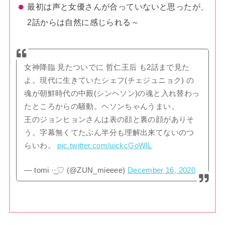
最初は声と女優さんが合っていないと思ったが、
2話からは自然に感じられる～
女神降臨 見たついでに 哲仁王后 も2話まで見た
よ。現代に生きていたシェフ(チェジュニョク) の
魂が朝鮮時代の中殿(シンヘソン)の魂と入れ替わっ
たところからの騒動。ヘソンちゃんうまい。
王のジョンヒョンさんは表の顔と裏の顔がありそ
う。字幕無くてたぶん半分も理解出来てないのつ
らいわ。
pic.twitter.com/uickcGoWlL
— tomi ·͜·♡ (@ZUN_mieeee)
December 16, 2020