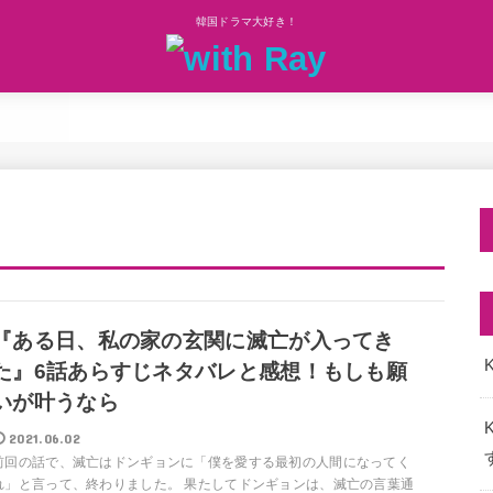
韓国ドラマ大好き！
『ある日、私の家の玄関に滅亡が入ってき
K
た』6話あらすじネタバレと感想！もしも願
いが叶うなら
2021.06.02
前回の話で、滅亡はドンギョンに「僕を愛する最初の人間になってく
れ」と言って、終わりました。 果たしてドンギョンは、滅亡の言葉通