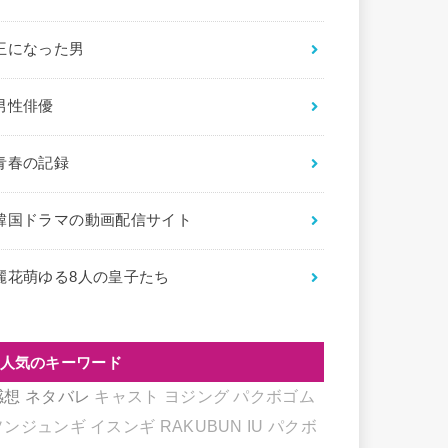
王になった男
男性俳優
青春の記録
韓国ドラマの動画配信サイト
麗花萌ゆる8人の皇子たち
人気のキーワード
感想
ネタバレ
キャスト
ヨジング
パクボゴム
ソンジュンギ
イスンギ
RAKUBUN
IU
パクボ