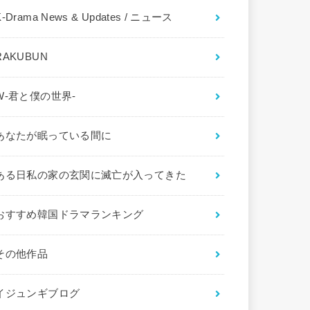
K-Drama News & Updates / ニュース
RAKUBUN
W-君と僕の世界-
あなたが眠っている間に
ある日私の家の玄関に滅亡が入ってきた
おすすめ韓国ドラマランキング
その他作品
イジュンギブログ