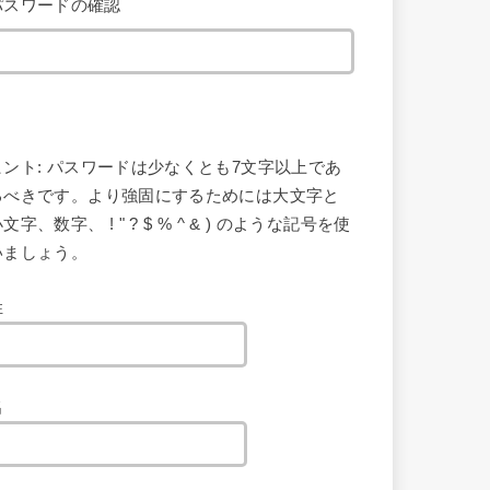
パスワードの確認
ヒント: パスワードは少なくとも7文字以上であ
るべきです。より強固にするためには大文字と
文字、数字、 ! " ? $ % ^ & ) のような記号を使
いましょう。
姓
名