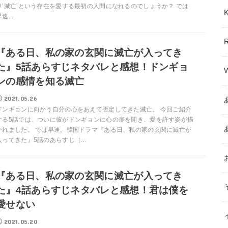
り’滅亡’という存在を愛する最初の人間になれるのでしょうか？ では
速...
『ある日、私の家の玄関に滅亡が入ってき
た』5話あらすじネタバレと感想！ドンギョ
ンの感情を知る滅亡
2021.05.26
ドンギョンに向かう自分の心をあえて否定してきた滅亡。 今回ご紹介
する5話では、ついに彼がドンギョンに心の扉を開き、愛を許す姿が描
かれました。 では早速、韓国ドラマ『ある日、私の家の玄関に滅亡が
入ってきた』5話のあらすじ（...
『ある日、私の家の玄関に滅亡が入ってき
た』4話あらすじネタバレと感想！君は僕を
愛せない
2021.05.20