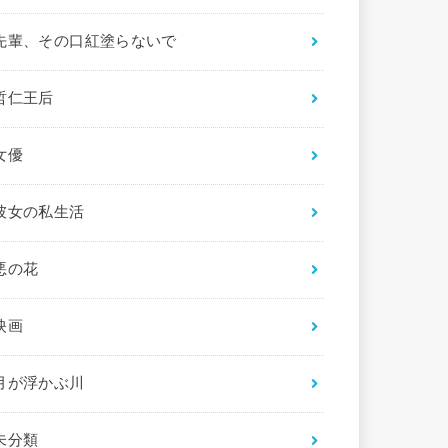
先輩、その口紅塗らないで
哲仁王后
女優
彼女の私生活
悪の花
映画
月が浮かぶ川
未分類