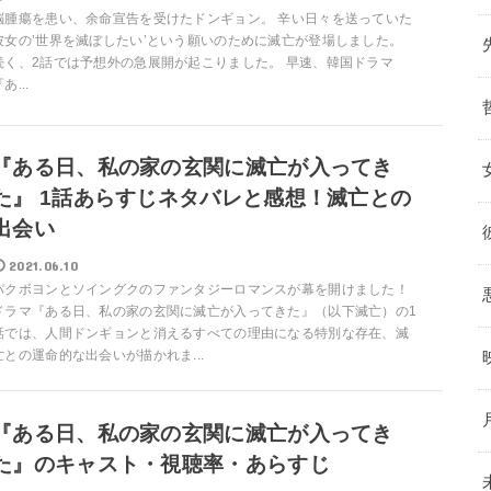
脳腫瘍を患い、余命宣告を受けたドンギョン。 辛い日々を送っていた
彼女の’世界を滅ぼしたい’という願いのために滅亡が登場しました。
続く、2話では予想外の急展開が起こりました。 早速、韓国ドラマ
あ...
『ある日、私の家の玄関に滅亡が入ってき
た』 1話あらすじネタバレと感想！滅亡との
出会い
2021.06.10
パクボヨンとソイングクのファンタジーロマンスが幕を開けました！
ドラマ『ある日、私の家の玄関に滅亡が入ってきた』（以下滅亡）の1
話では、人間ドンギョンと消えるすべての理由になる特別な存在、滅
亡との運命的な出会いが描かれま...
『ある日、私の家の玄関に滅亡が入ってき
た』のキャスト・視聴率・あらすじ