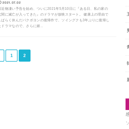
2021.07.02
最近物凄い予告を始め、ついに2021年5月10日に『ある日、私の家の
玄関に滅亡が入ってきた』のドラマが放映スタート。 健康上の理由で
しばらく休んだパクボヨンの復帰作で、ソイングクも3年ぶりに復帰し
たドラマなので、さらに嬉...
＜
1
2