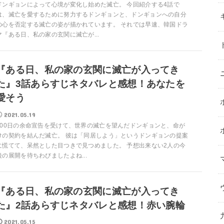
ドンギョンによって心境が変化し始めた滅亡。 今回紹介する4話で
は、滅亡を愛するために努力するドンギョンと、ドンギョンへの自分
の心を否定する滅亡の姿が描かれています。 それでは早速、韓国ドラ
マ『ある日、私の家の玄関に滅亡が...
『ある日、私の家の玄関に滅亡が入ってき
た』3話あらすじネタバレと感想！あなたを
愛そう
2021.05.19
100日の余命宣告を受けて、世界の滅亡を望んだドンギョンと、命が
けの契約を結んだ滅亡。 彼は「同居しよう」というドンギョンの提案
に慌てて、呆然とした目つきで見つめました。 予想出来ない2人の今
後の展開を待ちわびましたよね...
『ある日、私の家の玄関に滅亡が入ってき
た』2話あらすじネタバレと感想！赤い腕輪
2021.05.15