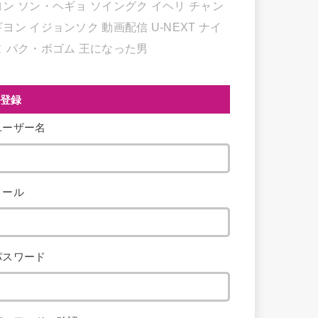
ヨン
ソン・ヘギョ
ソイングク
イヘリ
チャン
ギヨン
イジョンソク
動画配信
U-NEXT
ナイ
ヌ
パク・ボゴム
王になった男
登録
ユーザー名
メール
パスワード