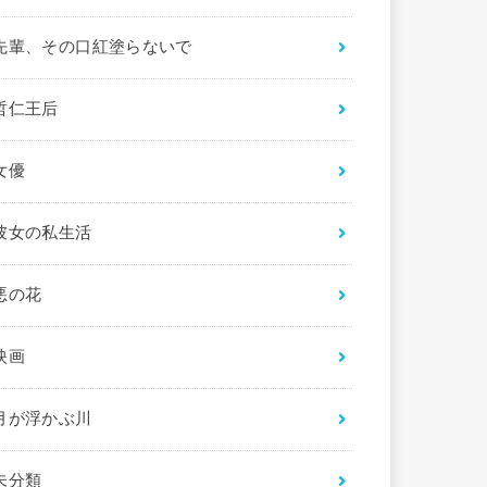
先輩、その口紅塗らないで
哲仁王后
女優
彼女の私生活
悪の花
映画
月が浮かぶ川
未分類