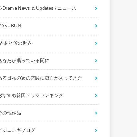
K-Drama News & Updates / ニュース
RAKUBUN
W-君と僕の世界-
あなたが眠っている間に
ある日私の家の玄関に滅亡が入ってきた
おすすめ韓国ドラマランキング
その他作品
イジュンギブログ