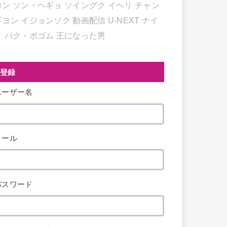
ヨン
ソン・ヘギョ
ソイングク
イヘリ
チャン
ギヨン
イジョンソク
動画配信
U-NEXT
ナイ
ヌ
パク・ボゴム
王になった男
登録
ユーザー名
メール
パスワード