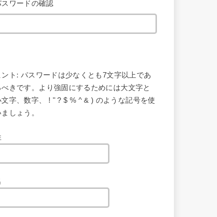
パスワードの確認
ヒント: パスワードは少なくとも7文字以上であ
るべきです。より強固にするためには大文字と
文字、数字、 ! " ? $ % ^ & ) のような記号を使
いましょう。
姓
名