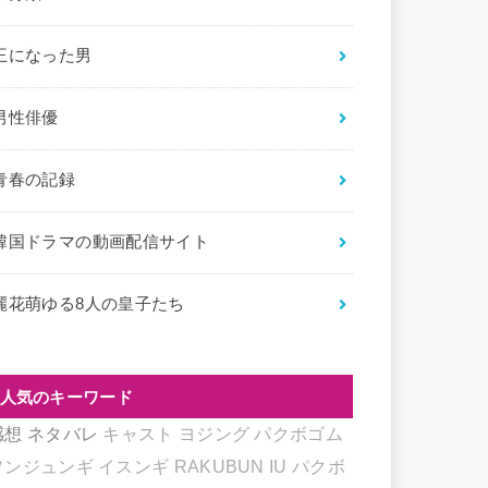
王になった男
男性俳優
青春の記録
韓国ドラマの動画配信サイト
麗花萌ゆる8人の皇子たち
人気のキーワード
感想
ネタバレ
キャスト
ヨジング
パクボゴム
ソンジュンギ
イスンギ
RAKUBUN
IU
パクボ