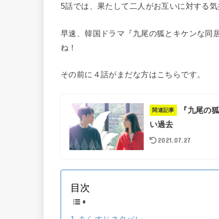
5話では、果たして二人がお互いに対する気
早速、韓国ドラマ『九尾の狐とキケンな同
ね！
その前に４話がまだな方はこちらです。
『九尾の狐
関連記事
い過去
2021.07.27
目次