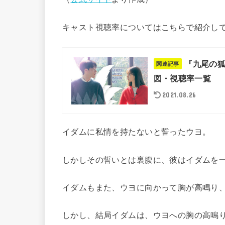
キャスト視聴率についてはこちらで紹介し
『九尾の
関連記事
図・視聴率一覧
2021.08.26
イダムに私情を持たないと誓ったウヨ。
しかしその誓いとは裏腹に、彼はイダムを
イダムもまた、ウヨに向かって胸が高鳴り
しかし、結局イダムは、ウヨへの胸の高鳴