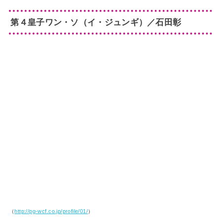
第４皇子ワン・ソ（イ・ジュンギ）／石田彰
（
http://pg-wcf.co.jp/profile/01/
）