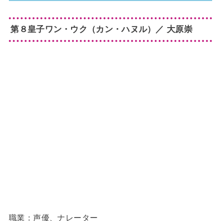
第８皇子ワン・ウク（カン・ハヌル）／ 大原崇
職業：声優、ナレーター