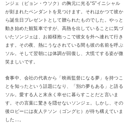
ンジェ（ピョン・ウソク）の胸元に光る“S”イニシャル
が刻まれたペンダントを見つけます。それはかつて彼か
ら誕生日プレゼントとして贈られたものでした。やっと
動き始めた観覧車ですが、高熱を出していることに気づ
いたソンジェは、お姫様抱っこで彼女を外へ連れて行き
ます。その夜、熱にうなされている間も彼の名前を呼ぶ
ソル。そして翌朝には体調が回復し、大慌てする姿が微
笑ましいです。
食事中、会社の代表から「映画監督になる夢」を持つこ
とを知ったという話題になり、「別の夢もある」と語る
ソル。愛する人と末永く幸せに暮らすことだと言いま
す。その言葉に驚きを隠せないソンジェ。しかし、その
後ロビーには友人テソン（ゴングヒ）が待ち構えていま
した…。