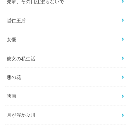
先輩、その口紅塗らないで
哲仁王后
女優
彼女の私生活
悪の花
映画
月が浮かぶ川