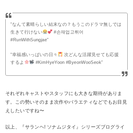
"なんて素晴らしい結末なの？もうこのドラマ無しでは
生きて行けない
#손재업고튀어
#RunWithSungjae"
"幸福感いっぱいの日々
次どんな活躍見せても応援
するよ
#KimHyeYoon #ByeonWooSeok"
それぞれキャストやスタッフにも大きな期待がありま
す。この勢いそのまま次作やバラエティなどでもお目見
えしたいですね〜
以上、『サランヘ! ソナムジタイ』シリーズブログライ