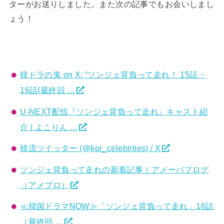
ターがお送りしました。また次の記事でもお会いしまし
ょう！
韓ドラの鬼 on X: “ソンジェ背負って走れ！ 15話・
16話(最終回 …
U-NEXT配信『ソンジェ背負って走れ』キャスト紹
介 | よこりん …
韓流ツイッター (@kor_celebrities) / X
ソンジェ背負って走れの新着記事｜アメーバブログ
（アメブロ）
≪韓国ドラマNOW≫「ソンジェ背負って走れ」16話
（最終回 …