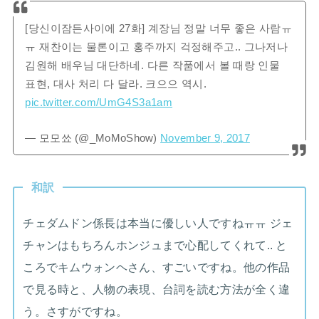
[당신이잠든사이에 27화] 계장님 정말 너무 좋은 사람ㅠ
ㅠ 재찬이는 물론이고 홍주까지 걱정해주고.. 그나저나
김원해 배우님 대단하네. 다른 작품에서 볼 때랑 인물
표현, 대사 처리 다 달라. 크으으 역시.
pic.twitter.com/UmG4S3a1am
— 모모쑈 (@_MoMoShow)
November 9, 2017
和訳
チェダムドン係長は本当に優しい人ですねㅠㅠ ジェ
チャンはもちろんホンジュまで心配してくれて.. と
ころでキムウォンヘさん、すごいですね。他の作品
で見る時と、人物の表現、台詞を読む方法が全く違
う。さすがですね。