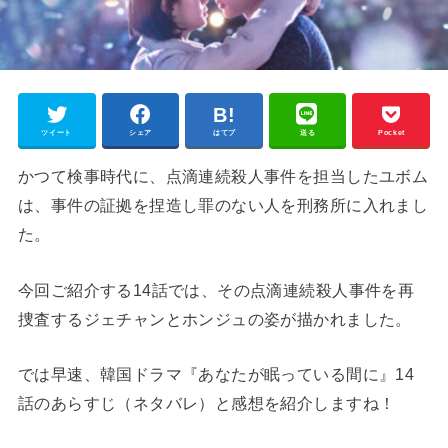
ツイート
シェア
はてブ
送る
Pocket
かつて検事時代に、点滴連続殺人事件を担当したユボム
は、事件の証拠を捏造し罪のない人を刑務所に入れまし
た。
今回ご紹介する14話では、その点滴連続殺人事件を再
捜査するジェチャンとホンジュの姿が描かれました。
では早速、韓国ドラマ『あなたが眠っている間に』14
話のあらすじ（ネタバレ）と感想を紹介しますね！