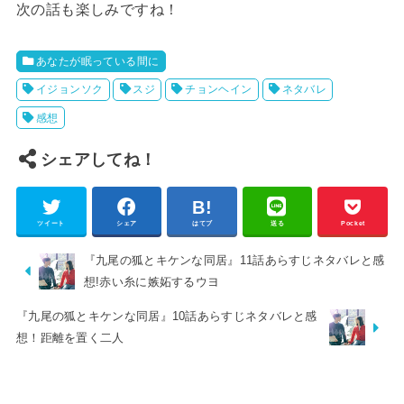
次の話も楽しみですね！
あなたが眠っている間に
イジョンソク
スジ
チョンヘイン
ネタバレ
感想
シェアしてね！
ツイート
シェア
はてブ
送る
Pocket
『九尾の狐とキケンな同居』11話あらすじネタバレと感
想!赤い糸に嫉妬するウヨ
『九尾の狐とキケンな同居』10話あらすじネタバレと感
想！距離を置く二人