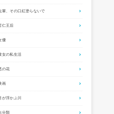
先輩、その口紅塗らないで
哲仁王后
女優
彼女の私生活
悪の花
映画
月が浮かぶ川
未分類