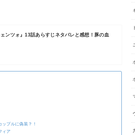
ェンツォ』13話あらすじネタバレと感想！豚の血
カップルに偽装？！
フィア