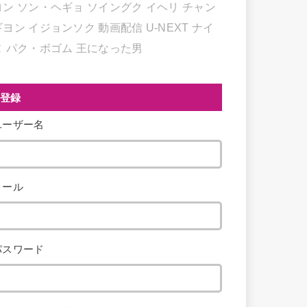
ヨン
ソン・ヘギョ
ソイングク
イヘリ
チャン
ギヨン
イジョンソク
動画配信
U-NEXT
ナイ
ヌ
パク・ボゴム
王になった男
登録
ユーザー名
メール
パスワード