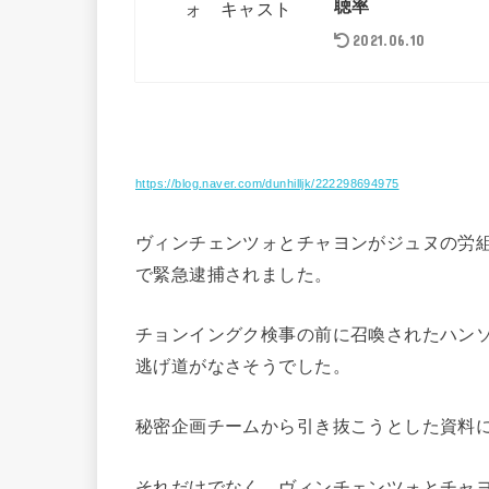
聴率
2021.06.10
https://blog.naver.com/dunhilljk/222298694975
ヴィンチェンツォとチャヨンがジュヌの労
で緊急逮捕されました。
チョンイングク検事の前に召喚されたハン
逃げ道がなさそうでした。
秘密企画チームから引き抜こうとした資料
それだけでなく、ヴィンチェンツォとチャ