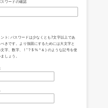
パスワードの確認
ヒント: パスワードは少なくとも7文字以上であ
るべきです。より強固にするためには大文字と
文字、数字、 ! " ? $ % ^ & ) のような記号を使
いましょう。
姓
名