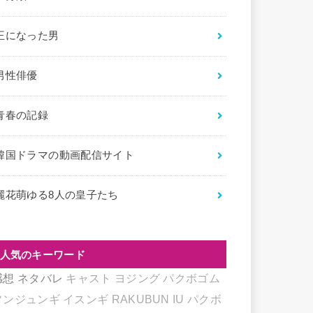
王になった男
男性俳優
青春の記録
韓国ドラマの動画配信サイト
麗花萌ゆる8人の皇子たち
人気のキーワード
感想
ネタバレ
キャスト
ヨジング
パクボゴム
ソンジュンギ
イスンギ
RAKUBUN
IU
パクボ