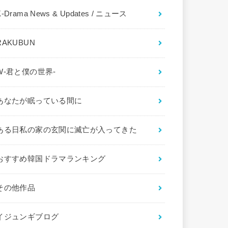
K-Drama News & Updates / ニュース
RAKUBUN
W-君と僕の世界-
あなたが眠っている間に
ある日私の家の玄関に滅亡が入ってきた
おすすめ韓国ドラマランキング
その他作品
イジュンギブログ