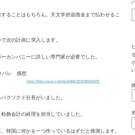
獄することはもちろん、天文学的追徴金まで払わせるこ
いで次の計画に突入します。
パーカンパニーに詳しい専門家が必要でした。
小
https://blog.naver.com/dunhilljk/222298694975
るパクソクド社長がいました。
と粉飾会計の経理を担当していました。
に、韓国に何かを一つ作っているはずだと推測します。