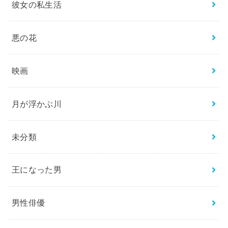
彼女の私生活
悪の花
映画
月が浮かぶ川
未分類
王になった男
男性俳優