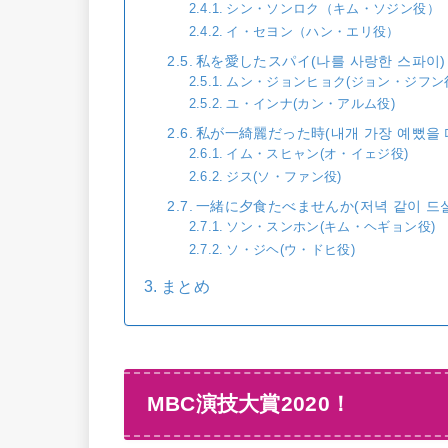
シン・ソンロク（キム・ソジン役）
イ・セヨン（ハン・エリ役）
私を愛したスパイ(나를 사랑한 스파이)
ムン・ジョンヒョク(ジョン・ジフン
ユ・インナ(カン・アルム役)
私が一綺麗だった時(내개 가장 예뻤을 
イム・スヒャン(オ・イェジ役)
ジス(ソ・ファン役)
一緒に夕食たべませんか(저녁 같이 드
ソン・スンホン(キム・ヘギョン役)
ソ・ジヘ(ウ・ドヒ役)
まとめ
MBC演技大賞2020！