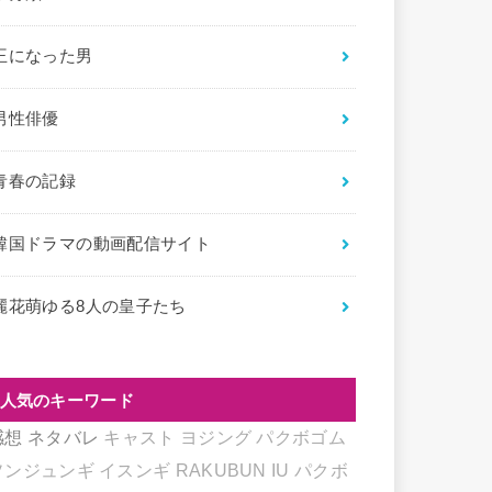
王になった男
男性俳優
青春の記録
韓国ドラマの動画配信サイト
麗花萌ゆる8人の皇子たち
人気のキーワード
感想
ネタバレ
キャスト
ヨジング
パクボゴム
ソンジュンギ
イスンギ
RAKUBUN
IU
パクボ