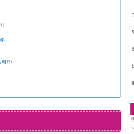
役)
때)
실래요)