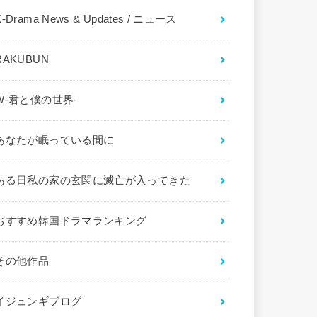
K-Drama News & Updates / ニュース
RAKUBUN
W-君と僕の世界-
あなたが眠っている間に
ある日私の家の玄関に滅亡が入ってきた
おすすめ韓国ドラマランキング
その他作品
イジュンギブログ