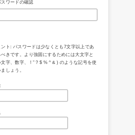
パスワードの確認
ヒント: パスワードは少なくとも7文字以上であ
るべきです。より強固にするためには大文字と
文字、数字、 ! " ? $ % ^ & ) のような記号を使
いましょう。
姓
名