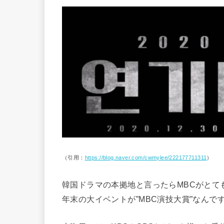
（引用：
https://blog.naver.com/cwmylee/222177711311
）
韓国ドラマの本拠地と言ったらMBCがとても
年末の大イベントが”MBC演技大賞”なんです