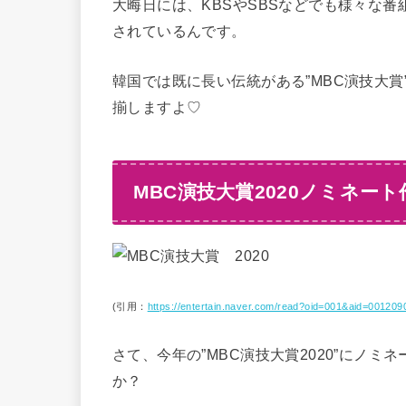
大晦日には、KBSやSBSなどでも様々な
されているんです。
韓国では既に長い伝統がある”MBC演技大賞
揃しますよ♡
MBC演技大賞2020ノミネー
(引用：
https://entertain.naver.com/read?oid=001&aid=001209
さて、今年の”MBC演技大賞2020”にノ
か？