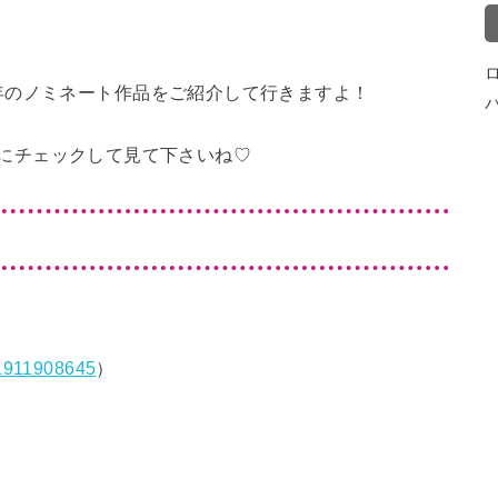
年のノミネート作品をご紹介して行きますよ！
本番前にチェックして見て下さいね♡
21911908645
）