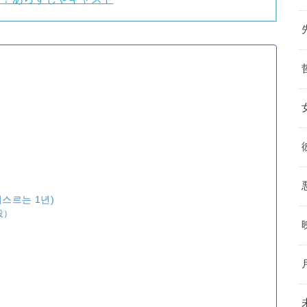
？
）
스르는 1년)
役）
）