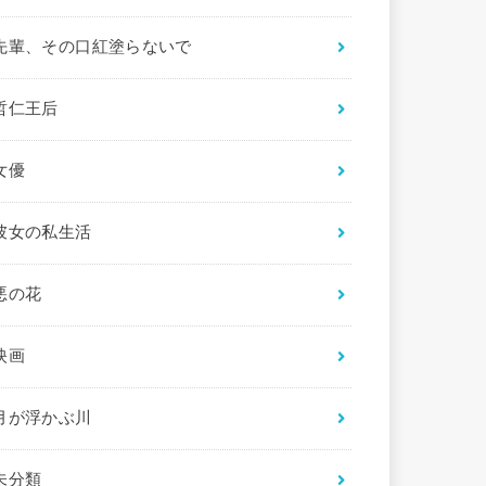
先輩、その口紅塗らないで
哲仁王后
女優
彼女の私生活
悪の花
映画
月が浮かぶ川
未分類