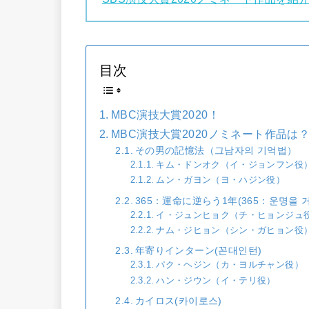
目次
MBC演技大賞2020！
MBC演技大賞2020ノミネート作品は
その男の記憶法（그남자의 기억법）
キム・ドンオク（イ・ジョンフン役
ムン・ガヨン（ヨ・ハジン役）
365：運命に逆らう1年(365：운명을 거
イ・ジュンヒョク（チ・ヒョンジュ
ナム・ジヒョン（シン・ガヒョン役
年寄りインターン(꼰대인턴)
パク・ヘジン（カ・ヨルチャン役）
ハン・ジウン（イ・テリ役）
カイロス(카이로스)