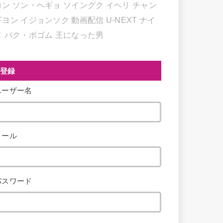
ヨン
ソン・ヘギョ
ソイングク
イヘリ
チャン
ギヨン
イジョンソク
動画配信
U-NEXT
ナイ
ヌ
パク・ボゴム
王になった男
登録
ユーザー名
メール
パスワード