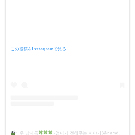
この投稿をInstagramで見る
배우 남다름
-엄마가 전해주는 이야기(@namdareum_mom)がシェアした投稿