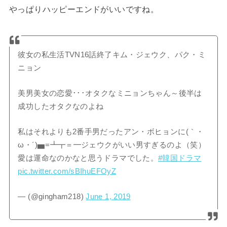
やっぱりハッピーエンドがいいですね。
彼女の私生活TVN16話終了キム・ジェウク、パク・ミ
ニョン
美男美女の恋愛･･･オタクなミニョンちゃん～後半は
成功したオタクなのよね
私はそれよりも2番手男だったアン・ボヒョンに(｀・
ω・´)▅=┻┳＝━ジェウクがいい男すぎるのよ（笑）
愛は運命なのかなと思うドラマでした。
#韓国ドラマ
pic.twitter.com/sBIhuEFOyZ
— (@gingham218)
June 1, 2019