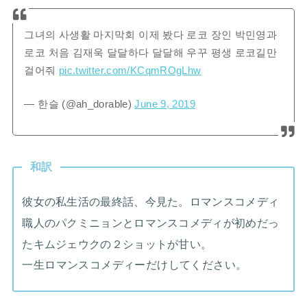
그녀의 사생활 마지막회 이제 봤다 로코 장인 박민영과
로코 처음 김재욱 달달하다 달달해 우꾸 평생 로코길만
걸어줘
pic.twitter.com/KCqmROgLhw
— 한슬 (@ah_dorable)
June 9, 2019
和訳
彼女の私生活の最終話、今見た。ロマンスコメディ
職人のパクミニョンとロマンスコメディが初めだっ
たキムジェウクの２ショットが甘い。
一生ロマンスコメディーだけしてください。