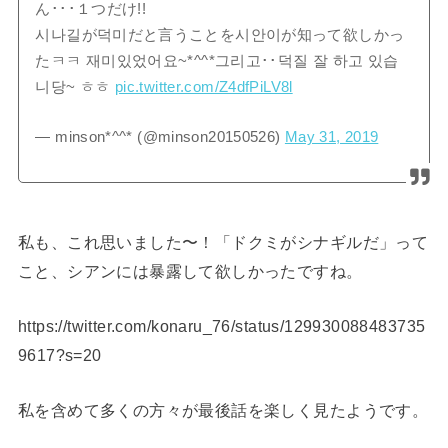
ん･･･１つだけ!!
시나길が덕미だと言うことを시안이が知って欲しかっ
たㅋㅋ 재미있었어요~*^^*그리고･･덕질 잘 하고 있습
니당~ ㅎㅎ
pic.twitter.com/Z4dfPiLV8l
— minson*^^* (@minson20150526)
May 31, 2019
私も、これ思いました〜！「ドクミがシナギルだ」って
こと、シアンには暴露して欲しかったですね。
https://twitter.com/konaru_76/status/129930088483735
9617?s=20
私を含めて多くの方々が最後話を楽しく見たようです。