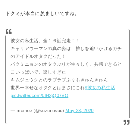
ドクミが本当に羨ましいですね。
彼女の私生活、全１６話完走！！
キャリアウーマンの真の姿は、推しを追いかけるガチ
のアイドルオタクだった！
パクミニョンのオタクぶりが生々しく、共感できると
こいっぱいで、楽しすぎた
キムジェウクとのラブラブぶりもきゅんきゅん
世界一幸せなオタクとはまさにこれ
#彼女の私生活
pic.twitter.com/0IH3jQ07VO
— momo♪ (@suzunosou)
May 23, 2020