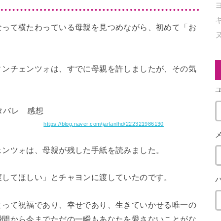
なって横たわっている母親を見つめながら、初めて「お
ィンチェンツォは、すでに母親を許しましたが、その気
https://blog.naver.com/jarlanlhd/222321986130
ェンツォは、母親が残した手紙を読みました。
渡してほしい」とチャヨンに渡していたのです。
とって祝福であり、幸せであり、生きていかせる唯一の
瞬間から今までただの一瞬もあなたを愛さないことがな