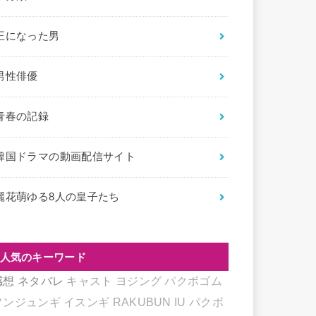
王になった男
男性俳優
青春の記録
韓国ドラマの動画配信サイト
麗花萌ゆる8人の皇子たち
人気のキーワード
感想
ネタバレ
キャスト
ヨジング
パクボゴム
ソンジュンギ
イスンギ
RAKUBUN
IU
パクボ