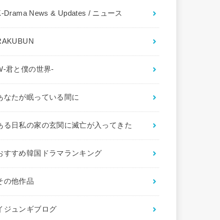
K-Drama News & Updates / ニュース
RAKUBUN
W-君と僕の世界-
あなたが眠っている間に
ある日私の家の玄関に滅亡が入ってきた
おすすめ韓国ドラマランキング
その他作品
イジュンギブログ