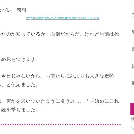
https://blog.naver.com/jarlanlhd/222321986130
ったのか知っているか。面倒だからだ。けれどお前は死
ため息をつきます。
。今日じゃないから。お前たちに死よりも大きな羞恥
る」と伝えました。
は、何かを思いついたように引き返し、「手始めにこれ
て銃を撃ちました。