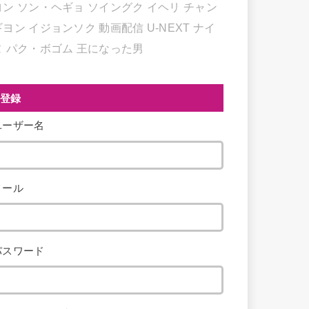
ヨン
ソン・ヘギョ
ソイングク
イヘリ
チャン
ギヨン
イジョンソク
動画配信
U-NEXT
ナイ
ヌ
パク・ボゴム
王になった男
登録
ユーザー名
メール
パスワード