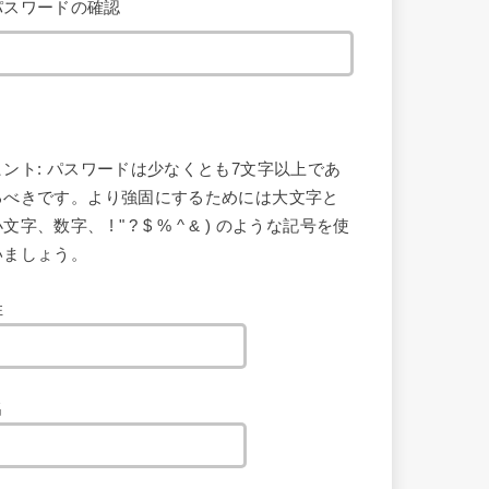
パスワードの確認
ヒント: パスワードは少なくとも7文字以上であ
るべきです。より強固にするためには大文字と
文字、数字、 ! " ? $ % ^ & ) のような記号を使
いましょう。
姓
名