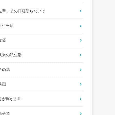
先輩、その口紅塗らないで
哲仁王后
女優
彼女の私生活
悪の花
映画
月が浮かぶ川
未分類