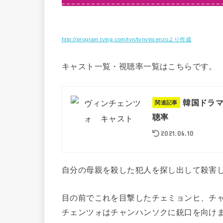
http://program.tving.com/tvn/tvnvincenzoより作成
キャスト一覧・視聴率一覧はこちらです。
韓国ドラ
関連記事
聴率
2021.06.10
自分の母親を殺した犯人を探し出して殺害
目の前でこれを目撃したチェミョンヒ、チ
チェンツォはチャンハンソクに銃口を向け