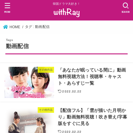
韓国ドラマ大好き！
MENU
SEARCH
タグ : 動画配信
HOME
動画配信
「あなたが眠っている間に」動画
その他作品
無料視聴方法！視聴率・キャス
ト・あらすじ一覧
2022.02.22
【配信フル】「雲が描いた月明か
その他作品
り」動画無料視聴！吹き替え/字幕
版をすぐに見る
2022.02.22