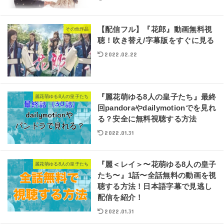
【配信フル】『花郎』動画無料視
その他作品
聴！吹き替え/字幕版をすぐに見る
2022.02.22
『麗花萌ゆる8人の皇子たち』最終
麗花萌ゆる8人の皇子たち
回pandoraやdailymotionでを見れ
る？安全に無料視聴する方法
2022.01.31
『麗＜レイ＞〜花萌ゆる8人の皇子
麗花萌ゆる8人の皇子たち
たち〜』1話〜全話無料の動画を視
聴する方法！日本語字幕で見逃し
配信を紹介！
2022.01.31