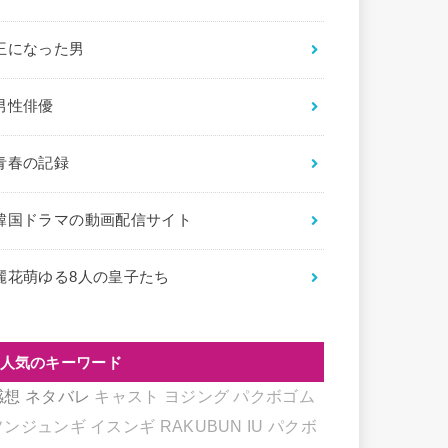
王になった男
男性俳優
青春の記録
韓国ドラマの動画配信サイト
麗花萌ゆる8人の皇子たち
人気のキーワード
感想
ネタバレ
キャスト
ヨジング
パクボゴム
ソンジュンギ
イスンギ
RAKUBUN
IU
パクボ