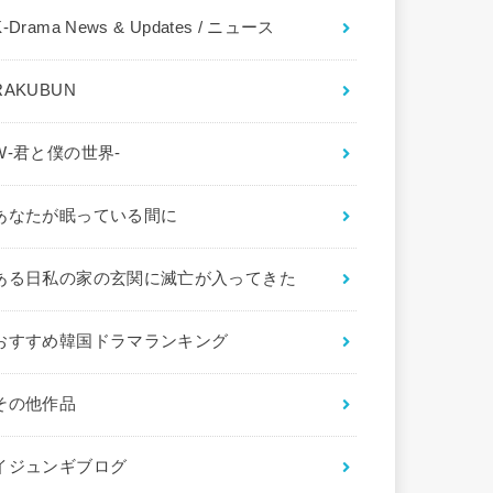
K-Drama News & Updates / ニュース
RAKUBUN
W-君と僕の世界-
あなたが眠っている間に
ある日私の家の玄関に滅亡が入ってきた
おすすめ韓国ドラマランキング
その他作品
イジュンギブログ