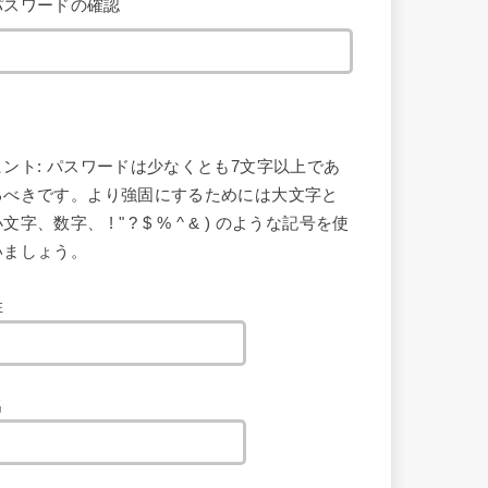
パスワードの確認
ヒント: パスワードは少なくとも7文字以上であ
るべきです。より強固にするためには大文字と
文字、数字、 ! " ? $ % ^ & ) のような記号を使
いましょう。
姓
名