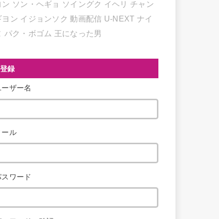
ヨン
ソン・ヘギョ
ソイングク
イヘリ
チャン
ギヨン
イジョンソク
動画配信
U-NEXT
ナイ
ヌ
パク・ボゴム
王になった男
登録
ユーザー名
メール
パスワード