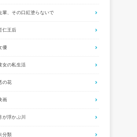
先輩、その口紅塗らないで
哲仁王后
女優
彼女の私生活
悪の花
映画
月が浮かぶ川
未分類