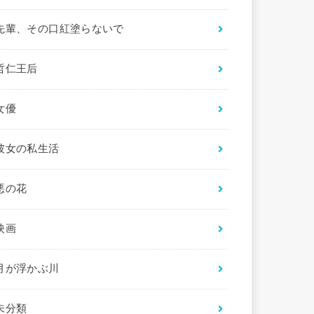
先輩、その口紅塗らないで
哲仁王后
女優
彼女の私生活
悪の花
映画
月が浮かぶ川
未分類