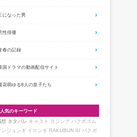
王になった男
男性俳優
青春の記録
韓国ドラマの動画配信サイト
麗花萌ゆる8人の皇子たち
人気のキーワード
感想
ネタバレ
キャスト
ヨジング
パクボゴム
ソンジュンギ
イスンギ
RAKUBUN
IU
パクボ