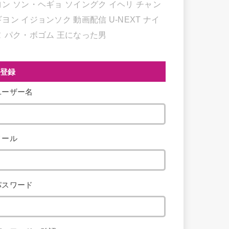
ヨン
ソン・ヘギョ
ソイングク
イヘリ
チャン
ギヨン
イジョンソク
動画配信
U-NEXT
ナイ
ヌ
パク・ボゴム
王になった男
登録
ユーザー名
メール
パスワード