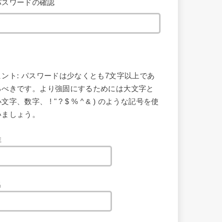
パスワードの確認
ヒント: パスワードは少なくとも7文字以上であ
るべきです。より強固にするためには大文字と
文字、数字、 ! " ? $ % ^ & ) のような記号を使
いましょう。
姓
名