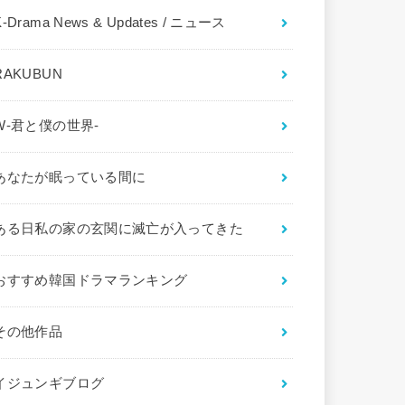
K-Drama News & Updates / ニュース
RAKUBUN
W-君と僕の世界-
あなたが眠っている間に
ある日私の家の玄関に滅亡が入ってきた
おすすめ韓国ドラマランキング
その他作品
イジュンギブログ