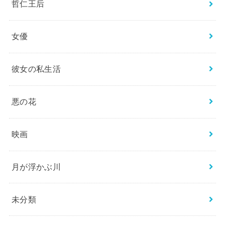
哲仁王后
女優
彼女の私生活
悪の花
映画
月が浮かぶ川
未分類