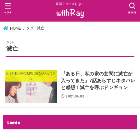
韓国ドラマ大好き！
MENU
SEARCH
タグ : 滅亡
HOME
滅亡
『ある日、私の家の玄関に滅亡が
ある日私の家の玄関に滅亡が入ってき
た
入ってきた』7話あらすじネタバレ
と感想！滅亡を呼ぶドンギョン
2021.06.02
Lamix