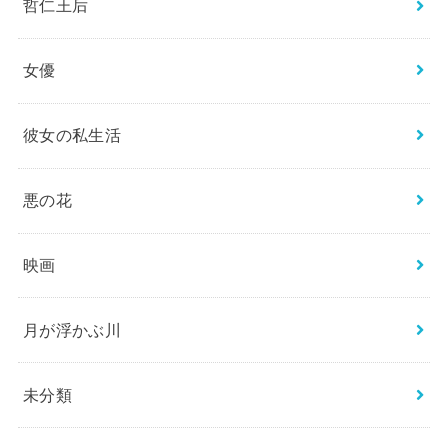
哲仁王后
女優
彼女の私生活
悪の花
映画
月が浮かぶ川
未分類