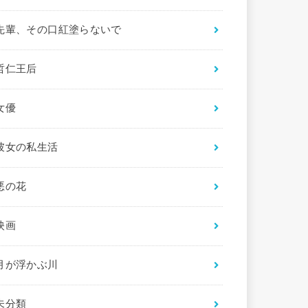
先輩、その口紅塗らないで
哲仁王后
女優
彼女の私生活
悪の花
映画
月が浮かぶ川
未分類