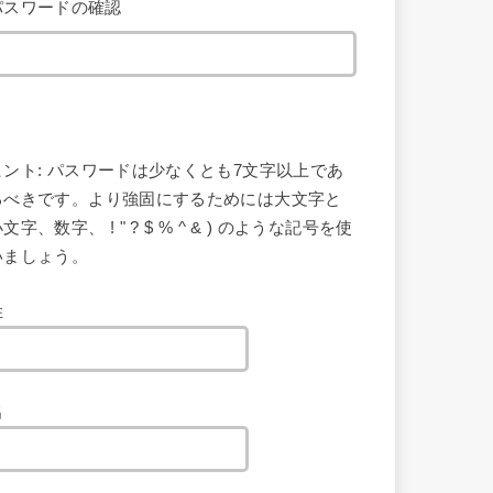
パスワードの確認
ヒント: パスワードは少なくとも7文字以上であ
るべきです。より強固にするためには大文字と
文字、数字、 ! " ? $ % ^ & ) のような記号を使
いましょう。
姓
名