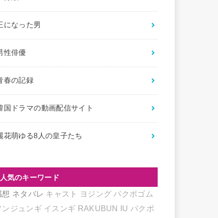
王になった男
男性俳優
青春の記録
韓国ドラマの動画配信サイト
麗花萌ゆる8人の皇子たち
人気のキーワード
感想
ネタバレ
キャスト
ヨジング
パクボゴム
ソンジュンギ
イスンギ
RAKUBUN
IU
パクボ