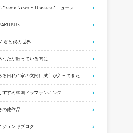
K-Drama News & Updates / ニュース
RAKUBUN
W-君と僕の世界-
あなたが眠っている間に
ある日私の家の玄関に滅亡が入ってきた
おすすめ韓国ドラマランキング
その他作品
イジュンギブログ