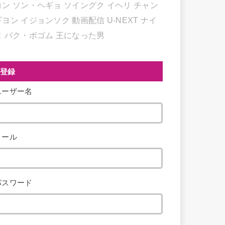
ヨン
ソン・ヘギョ
ソイングク
イヘリ
チャン
ギヨン
イジョンソク
動画配信
U-NEXT
ナイ
ヌ
パク・ボゴム
王になった男
登録
ユーザー名
メール
パスワード