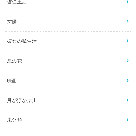
哲仁王后
女優
彼女の私生活
悪の花
映画
月が浮かぶ川
未分類